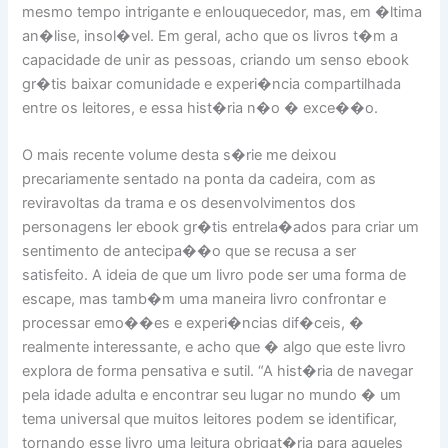
mesmo tempo intrigante e enlouquecedor, mas, em �ltima
an�lise, insol�vel. Em geral, acho que os livros t�m a
capacidade de unir as pessoas, criando um senso ebook
gr�tis baixar comunidade e experi�ncia compartilhada
entre os leitores, e essa hist�ria n�o � exce��o.
O mais recente volume desta s�rie me deixou
precariamente sentado na ponta da cadeira, com as
reviravoltas da trama e os desenvolvimentos dos
personagens ler ebook gr�tis entrela�ados para criar um
sentimento de antecipa��o que se recusa a ser
satisfeito. A ideia de que um livro pode ser uma forma de
escape, mas tamb�m uma maneira livro confrontar e
processar emo��es e experi�ncias dif�ceis, �
realmente interessante, e acho que � algo que este livro
explora de forma pensativa e sutil. “A hist�ria de navegar
pela idade adulta e encontrar seu lugar no mundo � um
tema universal que muitos leitores podem se identificar,
tornando esse livro uma leitura obrigat�ria para aqueles