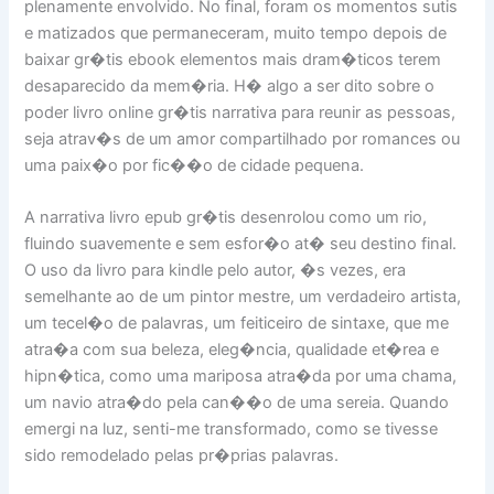
plenamente envolvido. No final, foram os momentos sutis
e matizados que permaneceram, muito tempo depois de
baixar gr�tis ebook elementos mais dram�ticos terem
desaparecido da mem�ria. H� algo a ser dito sobre o
poder livro online gr�tis narrativa para reunir as pessoas,
seja atrav�s de um amor compartilhado por romances ou
uma paix�o por fic��o de cidade pequena.
A narrativa livro epub gr�tis desenrolou como um rio,
fluindo suavemente e sem esfor�o at� seu destino final.
O uso da livro para kindle pelo autor, �s vezes, era
semelhante ao de um pintor mestre, um verdadeiro artista,
um tecel�o de palavras, um feiticeiro de sintaxe, que me
atra�a com sua beleza, eleg�ncia, qualidade et�rea e
hipn�tica, como uma mariposa atra�da por uma chama,
um navio atra�do pela can��o de uma sereia. Quando
emergi na luz, senti-me transformado, como se tivesse
sido remodelado pelas pr�prias palavras.