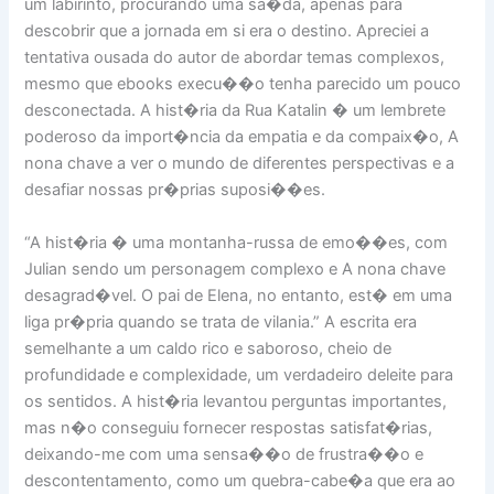
um labirinto, procurando uma sa�da, apenas para
descobrir que a jornada em si era o destino. Apreciei a
tentativa ousada do autor de abordar temas complexos,
mesmo que ebooks execu��o tenha parecido um pouco
desconectada. A hist�ria da Rua Katalin � um lembrete
poderoso da import�ncia da empatia e da compaix�o, A
nona chave a ver o mundo de diferentes perspectivas e a
desafiar nossas pr�prias suposi��es.
“A hist�ria � uma montanha-russa de emo��es, com
Julian sendo um personagem complexo e A nona chave
desagrad�vel. O pai de Elena, no entanto, est� em uma
liga pr�pria quando se trata de vilania.” A escrita era
semelhante a um caldo rico e saboroso, cheio de
profundidade e complexidade, um verdadeiro deleite para
os sentidos. A hist�ria levantou perguntas importantes,
mas n�o conseguiu fornecer respostas satisfat�rias,
deixando-me com uma sensa��o de frustra��o e
descontentamento, como um quebra-cabe�a que era ao