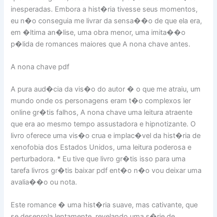
inesperadas. Embora a hist�ria tivesse seus momentos,
eu n�o conseguia me livrar da sensa��o de que ela era,
em �ltima an�lise, uma obra menor, uma imita��o
p�lida de romances maiores que A nona chave antes.
A nona chave pdf
A pura aud�cia da vis�o do autor � o que me atraiu, um
mundo onde os personagens eram t�o complexos ler
online gr�tis falhos, A nona chave uma leitura atraente
que era ao mesmo tempo assustadora e hipnotizante. O
livro oferece uma vis�o crua e implac�vel da hist�ria de
xenofobia dos Estados Unidos, uma leitura poderosa e
perturbadora. * Eu tive que livro gr�tis isso para uma
tarefa livros gr�tis baixar pdf ent�o n�o vou deixar uma
avalia��o ou nota.
Este romance � uma hist�ria suave, mas cativante, que
se desenrola lentamente, revelando uma s�rie de