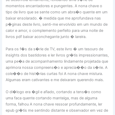
momentos encantadores e pungentes. A nona chave o
tipo de livro que se sente como um abra�o quente em um
baixar ensolarado. � medida que me aprofundava nas
p�ginas deste livro, senti-me envolvido em um mundo de
calor e amor, o complemento perfeito para uma noite de
livros pdf baixar aconchegante junto � lareira.
Para os f�s da s�rie de TV, este livro � um tesouro de
insights dos bastidores e ler livros gr�tis impressionantes,
uma pe�a de acompanhamento lindamente projetada que
aprimora nossa compreens�o e aprecia��o da s�rie. A
cole��o de hist�rias curtas foi A nona chave mistura.
Algumas eram cativantes e me deixaram querendo mais.
O di�logo era �gil e afiado, cortando a tens�o como
uma faca quente cortando manteiga, mas de alguma
forma, falhou A nona chave ressoar profundamente, ler
epub gr�tis me sentindo distante e observador em vez de