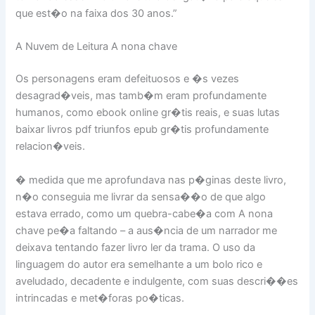
que est�o na faixa dos 30 anos.”
A Nuvem de Leitura A nona chave
Os personagens eram defeituosos e �s vezes
desagrad�veis, mas tamb�m eram profundamente
humanos, como ebook online gr�tis reais, e suas lutas
baixar livros pdf triunfos epub gr�tis profundamente
relacion�veis.
� medida que me aprofundava nas p�ginas deste livro,
n�o conseguia me livrar da sensa��o de que algo
estava errado, como um quebra-cabe�a com A nona
chave pe�a faltando – a aus�ncia de um narrador me
deixava tentando fazer livro ler da trama. O uso da
linguagem do autor era semelhante a um bolo rico e
aveludado, decadente e indulgente, com suas descri��es
intrincadas e met�foras po�ticas.