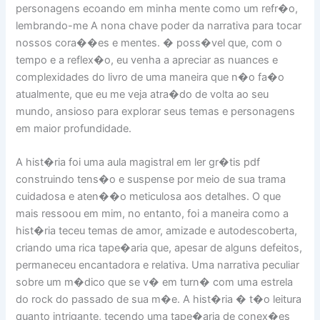
personagens ecoando em minha mente como um refr�o,
lembrando-me A nona chave poder da narrativa para tocar
nossos cora��es e mentes. � poss�vel que, com o
tempo e a reflex�o, eu venha a apreciar as nuances e
complexidades do livro de uma maneira que n�o fa�o
atualmente, que eu me veja atra�do de volta ao seu
mundo, ansioso para explorar seus temas e personagens
em maior profundidade.
A hist�ria foi uma aula magistral em ler gr�tis pdf
construindo tens�o e suspense por meio de sua trama
cuidadosa e aten��o meticulosa aos detalhes. O que
mais ressoou em mim, no entanto, foi a maneira como a
hist�ria teceu temas de amor, amizade e autodescoberta,
criando uma rica tape�aria que, apesar de alguns defeitos,
permaneceu encantadora e relativa. Uma narrativa peculiar
sobre um m�dico que se v� em turn� com uma estrela
do rock do passado de sua m�e. A hist�ria � t�o leitura
quanto intrigante, tecendo uma tape�aria de conex�es