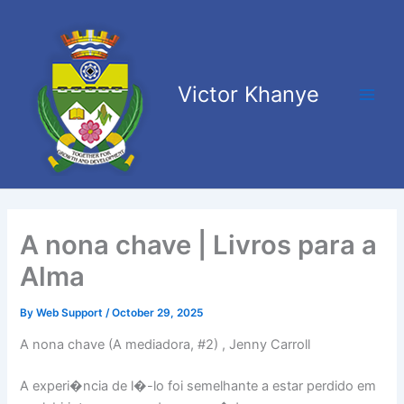
Skip
Main
to
Men
content
Victor Khanye
A nona chave | Livros para a
Alma
By
Web Support
/
October 29, 2025
A nona chave (A mediadora, #2) , Jenny Carroll
A experi�ncia de l�-lo foi semelhante a estar perdido em