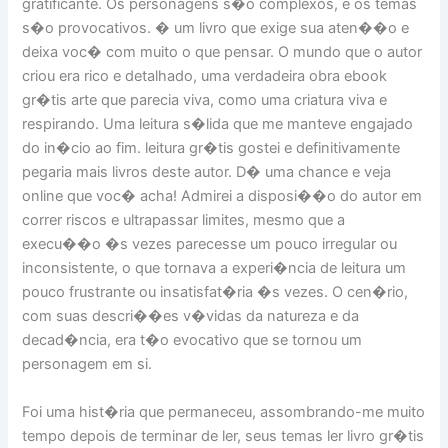
gratificante. Os personagens s�o complexos, e os temas
s�o provocativos. � um livro que exige sua aten��o e
deixa voc� com muito o que pensar. O mundo que o autor
criou era rico e detalhado, uma verdadeira obra ebook
gr�tis arte que parecia viva, como uma criatura viva e
respirando. Uma leitura s�lida que me manteve engajado
do in�cio ao fim. leitura gr�tis gostei e definitivamente
pegaria mais livros deste autor. D� uma chance e veja
online que voc� acha! Admirei a disposi��o do autor em
correr riscos e ultrapassar limites, mesmo que a
execu��o �s vezes parecesse um pouco irregular ou
inconsistente, o que tornava a experi�ncia de leitura um
pouco frustrante ou insatisfat�ria �s vezes. O cen�rio,
com suas descri��es v�vidas da natureza e da
decad�ncia, era t�o evocativo que se tornou um
personagem em si.
Foi uma hist�ria que permaneceu, assombrando-me muito
tempo depois de terminar de ler, seus temas ler livro gr�tis