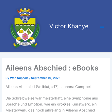
Skip
Main
to
Men
content
Victor Khanye
Aileens Abschied : eBooks
By
Web Support
/
September 19, 2025
Aileens Abschied (Vollblut, #17) , Joanna Campbell
Die Schreibweise war meisterhaft, eine Symphonie aus
Sprache und Emotion, wie ein gro�es Kunstwerk, ein
Meisterwerk, das noch jahrelang in Aileens Abschied