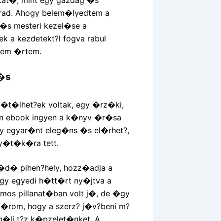
arad. Ahogy belem�lyedtem a
t�s mesteri kezel�se a
ek a kezdetekt?l fogva rabul
nem �rtem.
t�s
g�t�lhet?ek voltak, egy �rz�ki,
yen ebook ingyen a k�nyv �r�sa
y egyar�nt eleg�ns �s el�rhet?,
y�t�k�ra tett.
�d� pihen?hely, hozz�adja a
egy egyedi h�tt�rt ny�jtva a
mos pillanat�ban volt j�, de �gy
 V�rom, hogy a szerz? j�v?beni m?
g�li t?z k�pzelet�nket. A