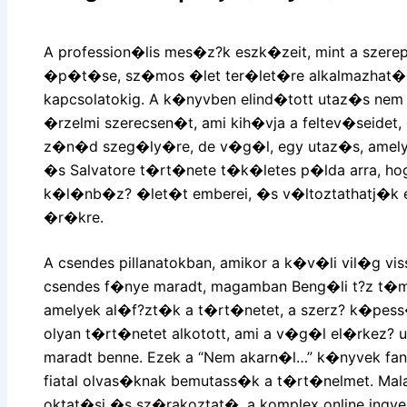
A profession�lis mes�z?k eszk�zeit, mint a szerep
�p�t�se, sz�mos �let ter�let�re alkalmazhat�,
kapcsolatokig. A k�nyvben elind�tott utaz�s nem
�rzelmi szerecsen�t, ami kih�vja a feltev�seidet,
z�n�d szeg�ly�re, de v�g�l, egy utaz�s, amelye
�s Salvatore t�rt�nete t�k�letes p�lda arra, h
k�l�nb�z? �let�t emberei, �s v�ltoztathatj�k
�r�kre.
A csendes pillanatokban, amikor a k�v�li vil�g vi
csendes f�nye maradt, magamban Beng�li t?z t�
amelyek al�f?zt�k a t�rt�netet, a szerz? k�pe
olyan t�rt�netet alkotott, ami a v�g�l el�rkez? u
maradt benne. Ezek a “Nem akarn�l…” k�nyvek fan
fiatal olvas�knak bemutass�k a t�rt�nelmet. M
oktat�si �s sz�rakoztat�, a komplex online ing