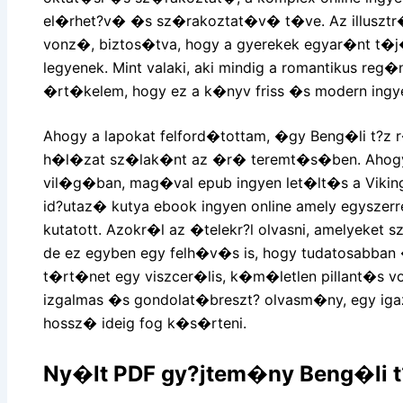
el�rhet?v� �s sz�rakoztat�v� t�ve. Az illusztr
vonz�, biztos�tva, hogy a gyerekek egyar�nt t�
legyenek. Mint valaki, aki mindig a romantikus reg�
�rt�kelem, hogy ez a k�nyv friss �s modern ingy
Ahogy a lapokat felford�tottam, �gy Beng�li t?z 
h�l�zat sz�lak�nt az �r� teremt�s�ben. Ahogy 
vil�g�ban, mag�val epub ingyen let�lt�s a Vikin
id?utaz� kutya ebook ingyen online amely egyszer
kutatott. Azokr�l az �telekr?l olvasni, amelyeke
de ez egyben egy felh�v�s is, hogy tudatosabban
t�rt�net egy viszcer�lis, k�m�letlen pillant�s vo
izgalmas �s gondolat�breszt? olvasm�ny, egy iga
hossz� ideig fog k�s�rteni.
Ny�lt PDF gy?jtem�ny Beng�li t