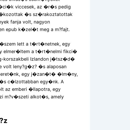
�ci�k viccesek, az �r�s pedig
j�kozottak �s sz�rakoztatottak
nyek fanja volt, nagyon
en epub k�zel�t meg a m?fajt.
r�szem lett a t�rt�netnek, egy
elmer�ltem a t�rt�nelmi fikci�
g-korszakbeli Izlandon j�tsz�d�
re volt leny?g�z? �s alaposan
t szeret�nk, egy j�zan�t� �lm�ny,
 �s c�lzottabban egy�nk. A
lt az emberi �llapotra, egy
zi m?v�szeti alkot�s, amely
?z