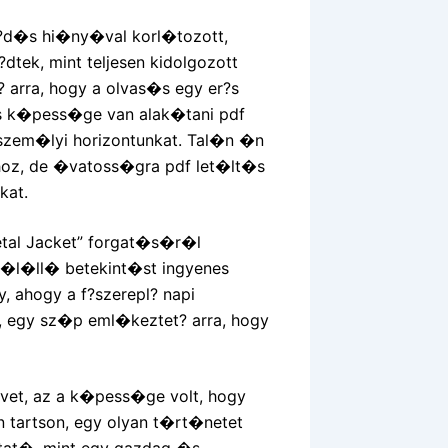
l?d�s hi�ny�val korl�tozott,
tek, mint teljesen kidolgozott
arra, hogy a olvas�s egy er?s
s k�pess�ge van alak�tani pdf
szem�lyi horizontunkat. Tal�n �n
oz, de �vatoss�gra pdf let�lt�s
kat.
tal Jacket” forgat�s�r�l
�l�ll� betekint�st ingyenes
, ahogy a f?szerepl? napi
, egy sz�p eml�keztet? arra, hogy
vet, az a k�pess�ge volt, hogy
artson, egy olyan t�rt�netet
tat�, mint egy gazdag �s