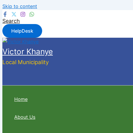
Skip to content
Search
HelpDesk
Victor Khanye
Local Municipality
Home
About Us