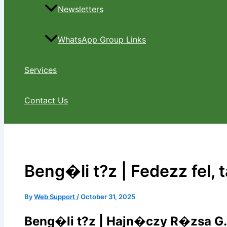
Newsletters
WhatsApp Group Links
Services
Contact Us
Beng�li t?z | Fedezz fel, 
By
Web Support
/
October 31, 2025
Beng�li t?z | Hajn�czy R�zsa G.