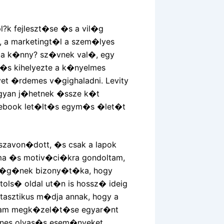
l?k fejleszt�se �s a vil�g
 a marketingt�l a szem�lyes
 a k�nny? sz�vnek val�, egy
 �s kihelyezte a k�nyelmes
t �rdemes v�gighaladni. Levity
ogyan j�hetnek �ssze k�t
 ebook let�lt�s egym�s �let�t
sszavon�dott, �s csak a lapok
ma �s motiv�ci�kra gondoltam,
ss�g�nek bizony�t�ka, hogy
tols� oldal ut�n is hossz� ideig
tasztikus m�dja annak, hogy a
alam megk�zel�t�se egyar�nt
yenes olvas�s esem�nyeket