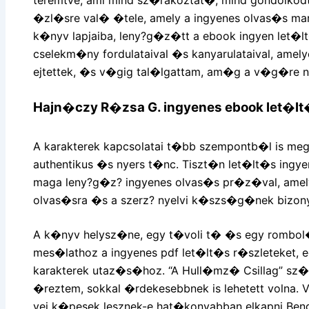
�zl�sre val� �tele, amely a ingyenes olvas�s m
k�nyv lapjaiba, leny?g�z�tt a ebook ingyen let�l
cselekm�ny fordulataival �s kanyarulataival, amely
ejtettek, �s v�gig tal�lgattam, am�g a v�g�re 
Hajn�czy R�zsa G. ingyenes ebook let�l
A karakterek kapcsolatai t�bb szempontb�l is me
authentikus �s nyers t�nc. Tiszt�n let�lt�s ing
maga leny?g�z? ingyenes olvas�s pr�z�val, amel
olvas�sra �s a szerz? nyelvi k�szs�g�nek bizon
A k�nyv helysz�ne, egy t�voli t� �s egy rombol
mes�lathoz a ingyenes pdf let�lt�s r�szleteket, 
karakterek utaz�s�hoz. “A Hull�mz� Csillag” sz�
�reztem, sokkal �rdekesebbnek is lehetett volna.
vei k�pesek lesznek-e hat�konyabban elkapni Ben