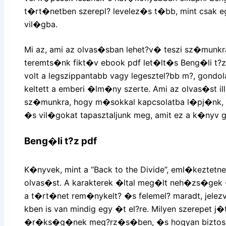
t�rt�netben szerepl? levelez�s t�bb, mint csak eg
vil�gba.
Mi az, ami az olvas�sban lehet?v� teszi sz�munkr
teremts�nk fikt�v ebook pdf let�lt�s Beng�li t?
volt a legszippantabb vagy legesztel?bb m?, gondo
keltett a emberi �lm�ny szerte. Ami az olvas�st ill
sz�munkra, hogy m�sokkal kapcsolatba l�pj�nk
�s vil�gokat tapasztaljunk meg, amit ez a k�ny
Beng�li t?z pdf
K�nyvek, mint a “Back to the Divide”, eml�keztetne
olvas�st. A karakterek �ltal meg�lt neh�zs�ge
a t�rt�net rem�nykelt? �s felemel? maradt, jele
kben is van mindig egy �t el?re. Milyen szerepet j
�r�ks�g�nek meg?rz�s�ben, �s hogyan biztos�t