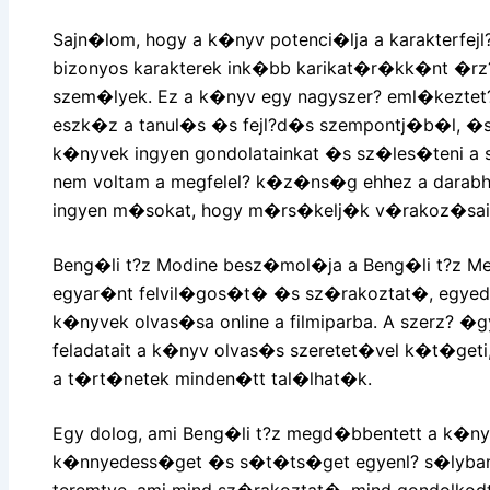
Sajn�lom, hogy a k�nyv potenci�lja a karakterfej
bizonyos karakterek ink�bb karikat�r�kk�nt �rz?d
szem�lyek. Ez a k�nyv egy nagyszer? eml�keztet? 
eszk�z a tanul�s �s fejl?d�s szempontj�b�l, �
k�nyvek ingyen gondolatainkat �s sz�les�teni a 
nem voltam a megfelel? k�z�ns�g ehhez a darabh
ingyen m�sokat, hogy m�rs�kelj�k v�rakoz�sai
Beng�li t?z Modine besz�mol�ja a Beng�li t?z Me
egyar�nt felvil�gos�t� �s sz�rakoztat�, egyed
k�nyvek olvas�sa online a filmiparba. A szerz? �gy
feladatait a k�nyv olvas�s szeretet�vel k�t�geti
a t�rt�netek minden�tt tal�lhat�k.
Egy dolog, ami Beng�li t?z megd�bbentett a k�ny
k�nnyedess�get �s s�t�ts�get egyenl? s�lyban t
teremtve, ami mind sz�rakoztat�, mind gondolkod