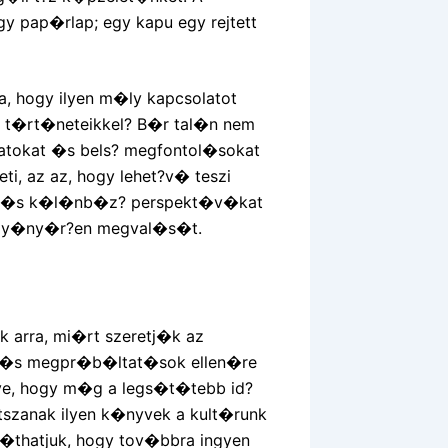
y pap�rlap; egy kapu egy rejtett
a, hogy ilyen m�ly kapcsolatot
z t�rt�neteikkel? B�r tal�n nem
latokat �s bels? megfontol�sokat
eti, az az, hogy lehet?v� teszi
, �s k�l�nb�z? perspekt�v�kat
v gy�ny�r?en megval�s�t.
k arra, mi�rt szeretj�k az
k �s megpr�b�ltat�sok ellen�re
zve, hogy m�g a legs�t�tebb id?
�tszanak ilyen k�nyvek a kult�runk
hatjuk, hogy tov�bbra ingyen