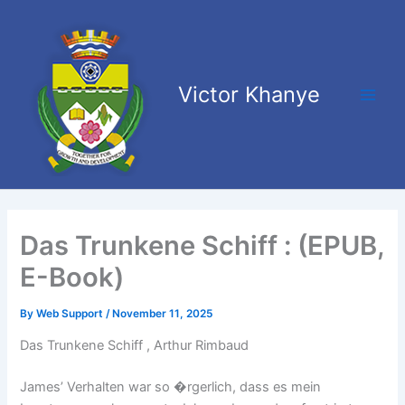
Skip
Main
to
Men
content
Victor Khanye
Das Trunkene Schiff : (EPUB,
E-Book)
By
Web Support
/
November 11, 2025
Das Trunkene Schiff , Arthur Rimbaud
James’ Verhalten war so �rgerlich, dass es mein