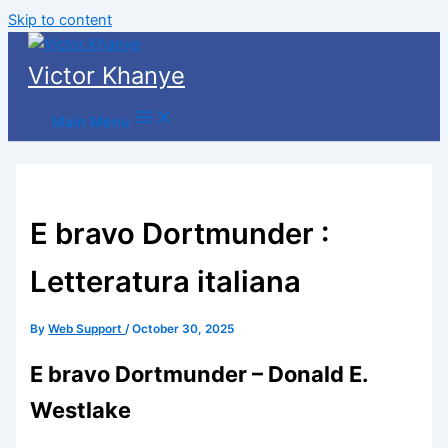
Skip to content
Victor Khanye
Main Menu
E bravo Dortmunder :
Letteratura italiana
By
Web Support
/
October 30, 2025
E bravo Dortmunder – Donald E.
Westlake