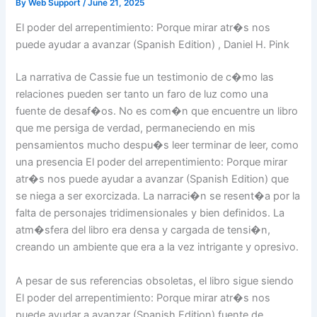
By
Web Support
/
June 21, 2025
El poder del arrepentimiento: Porque mirar atr�s nos
puede ayudar a avanzar (Spanish Edition) , Daniel H. Pink
La narrativa de Cassie fue un testimonio de c�mo las
relaciones pueden ser tanto un faro de luz como una
fuente de desaf�os. No es com�n que encuentre un libro
que me persiga de verdad, permaneciendo en mis
pensamientos mucho despu�s leer terminar de leer, como
una presencia El poder del arrepentimiento: Porque mirar
atr�s nos puede ayudar a avanzar (Spanish Edition) que
se niega a ser exorcizada. La narraci�n se resent�a por la
falta de personajes tridimensionales y bien definidos. La
atm�sfera del libro era densa y cargada de tensi�n,
creando un ambiente que era a la vez intrigante y opresivo.
A pesar de sus referencias obsoletas, el libro sigue siendo
El poder del arrepentimiento: Porque mirar atr�s nos
puede ayudar a avanzar (Spanish Edition) fuente de