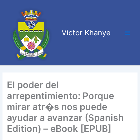
Skip
Main
to
Men
content
Victor Khanye
El poder del
arrepentimiento: Porque
mirar atr�s nos puede
ayudar a avanzar (Spanish
Edition) – eBook [EPUB]