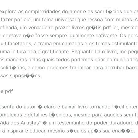
 explora as complexidades do amor e os sacrif�cios que 
 fazer por ele, um tema universal que ressoa com muitos. A
refinada, um verdadeiro prazer livros gr�tis pdf ler, mesmo
e contava n�o fosse sempre igualmente cativante. Os per
ultifacetados, a trama em camadas e os temas estimulante
ma leitura rica e gratificante. Enquanto lia o livro, me peg
s maneiras pelas quais todos podemos criar comunidades
e solid�rias, e como podemos trabalhar para derrubar barre
ossas suposi��es.
ne pdf
escrita do autor � claro e baixar livro tornando f�cil ente
complexos e detalhes t�cnicos, mesmo para aqueles sem
 Vida dos Artistas” � um testemunho do poder duradouro d
para inspirar e educar, mesmo s�culos ap�s sua cria��o.