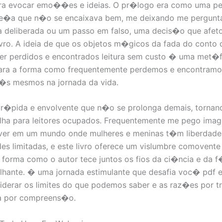
ara evocar emo��es e ideias. O pr�logo era como uma p
e�a que n�o se encaixava bem, me deixando me pergunta
 deliberada ou um passo em falso, uma decis�o que afeto
ivro. A ideia de que os objetos m�gicos da fada do conto 
er perdidos e encontrados leitura sem custo � uma met�
ara a forma como frequentemente perdemos e encontramo
�s mesmos na jornada da vida.
 r�pida e envolvente que n�o se prolonga demais, torna
lha para leitores ocupados. Frequentemente me pego imag
iver em um mundo onde mulheres e meninas t�m liberdade
es limitadas, e este livro oferece um vislumbre comovente
A forma como o autor tece juntos os fios da ci�ncia e da 
rilhante. � uma jornada estimulante que desafia voc� pdf
iderar os limites do que podemos saber e as raz�es por t
a por compreens�o.