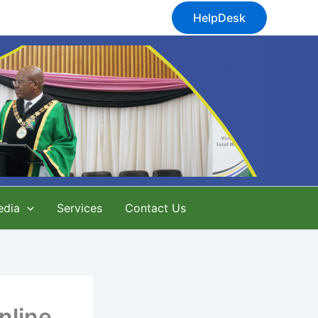
HelpDesk
edia
Services
Contact Us
nline