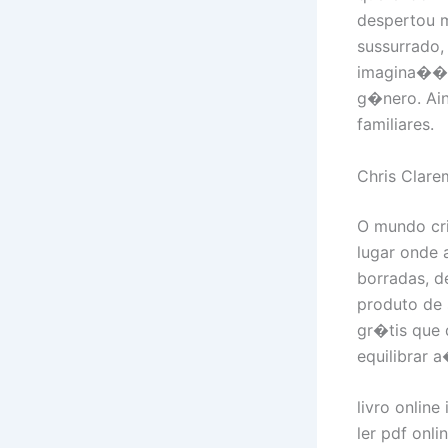
despertou m
sussurrado,
imagina��o.
g�nero. Ai
familiares.
Chris Clare
O mundo cri
lugar onde 
borradas, d
produto de 
gr�tis que 
equilibrar 
livro onlin
ler pdf onl