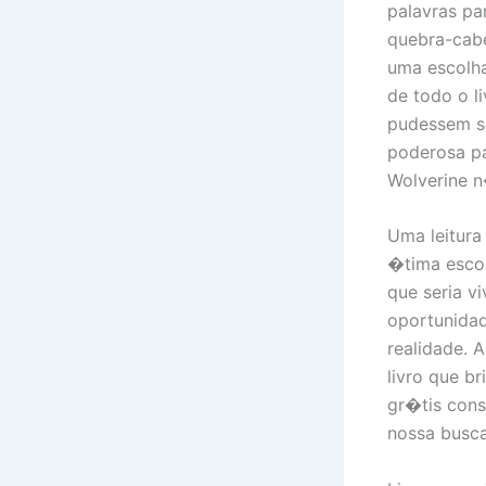
palavras p
quebra-cab
uma escolha
de todo o l
pudessem s
poderosa p
Wolverine n
Uma leitura
�tima esco
que seria v
oportunidad
realidade. 
livro que b
gr�tis cons
nossa busc