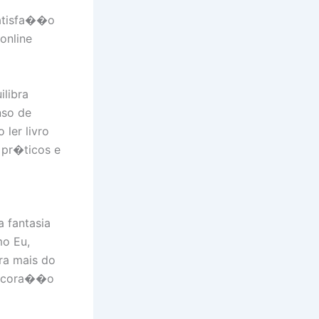
satisfa��o
online
ilibra
nso de
 ler livro
 pr�ticos e
a fantasia
mo Eu,
ra mais do
 o cora��o