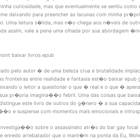
inha curiosidade, mas que eventualmente se sentiu como
 me deixando para preencher as lacunas com minha pr�pr
 Uma leitura s�lida, mas n�o chega aos n�veis de outro
nda assim, vale a pena uma olhada por sua abordagem �ni
mont baixar livros epub
ado pelo autor � de uma beleza crua e brutalidade impla
as fronteiras entre realidade e fantasia est�o baixar epub 
eixando o leitor a questionar o que � real e o que � apen
sua pr�pria imagina��o febril. Uma das coisas que baixar
distingue este livro de outros do g�nero � a sua capacid
a��o e suspense com momentos mais emocionais e introsp
e investiga��o sobre o assassinato atr�s do bar gay local
ine enredo arrebatador que o mant�m na ponta da Eu, Wolv