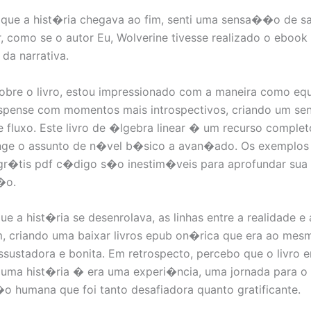
 que a hist�ria chegava ao fim, senti uma sensa��o de 
, como se o autor Eu, Wolverine tivesse realizado o ebook 
 da narrativa.
 sobre o livro, estou impressionado com a maneira como equ
pense com momentos mais introspectivos, criando um se
e fluxo. Este livro de �lgebra linear � um recurso completo
ange o assunto de n�vel b�sico a avan�ado. Os exemplos
 gr�tis pdf c�digo s�o inestim�veis para aprofundar sua
�o.
e a hist�ria se desenrolava, as linhas entre a realidade e 
, criando uma baixar livros epub on�rica que era ao mes
ssustadora e bonita. Em retrospecto, percebo que o livro e
 uma hist�ria � era uma experi�ncia, uma jornada para
 humana que foi tanto desafiadora quanto gratificante.