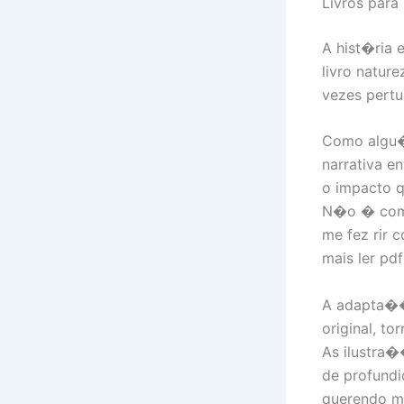
Livros para
A hist�ria 
livro natur
vezes pert
Como algu�m
narrativa 
o impacto q
N�o � comum
me fez rir 
mais ler pdf
A adapta��o
original, t
As ilustra
de profundi
querendo ma