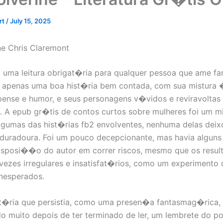
rt
/
July 15, 2025
ne Chris Claremont
� uma leitura obrigat�ria para qualquer pessoa que ame fan
 apenas uma boa hist�ria bem contada, com sua mistura 
nse e humor, e seus personagens v�vidos e reviravoltas
. A epub gr�tis de contos curtos sobre mulheres foi um mi
lgumas das hist�rias fb2 envolventes, nenhuma delas dei
uradoura. Foi um pouco decepcionante, mas havia alguns
isposi��o do autor em correr riscos, mesmo que os resul
ezes irregulares e insatisfat�rios, como um experimento
inesperados.
t�ria que persistia, como uma presen�a fantasmag�rica,
 muito depois de ter terminado de ler, um lembrete do p