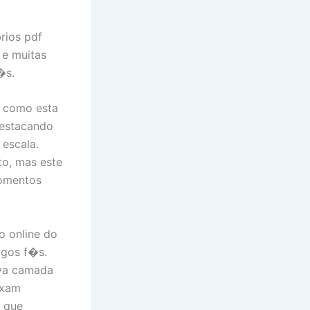
rios pdf
 e muitas
�s.
e como esta
destacando
escala.
to, mas este
momentos
o online do
igos f�s.
ova camada
ixam
z que