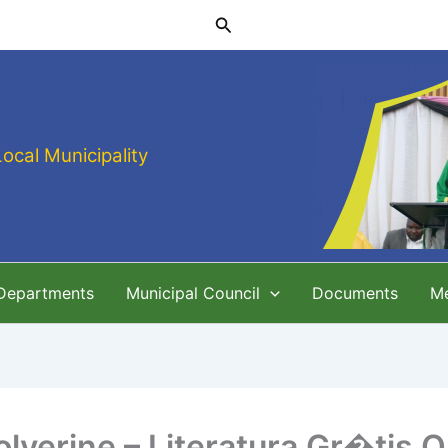
Search
Local Municipality
 Departments
Municipal Council
Documents
M
olverine – Literatura Gr�tis O