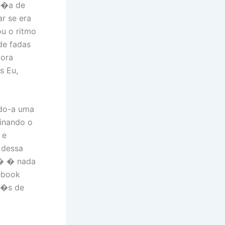
e�a de
r se era
u o ritmo
de fadas
fora
s Eu,
ndo-a uma
inando o
 e
 dessa
f� � nada
 ebook
r�s de