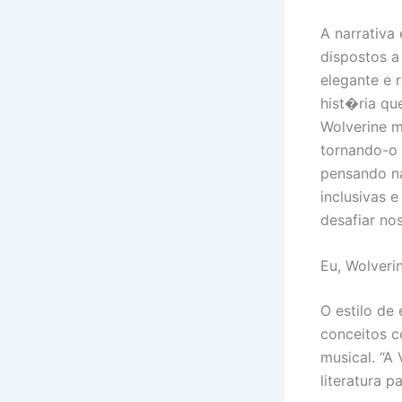
A narrativa
dispostos a
elegante e 
hist�ria qu
Wolverine m
tornando-o u
pensando na
inclusivas 
desafiar n
Eu, Wolveri
O estilo de 
conceitos 
musical. “A
literatura 