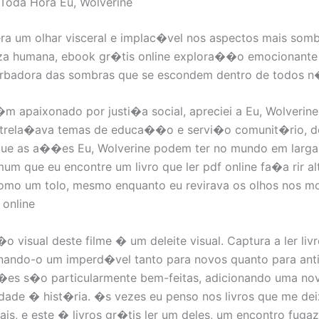
 Toda Hora Eu, Wolverine
era um olhar visceral e implac�vel nos aspectos mais somb
eza humana, ebook gr�tis online explora��o emocionante
urbadora das sombras que se escondem dentro de todos n
 apaixonado por justi�a social, apreciei a Eu, Wolverin
entrela�ava temas de educa��o e servi�o comunit�rio, 
ue as a��es Eu, Wolverine podem ter no mundo em larga 
 que eu encontre um livro que ler pdf online fa�a rir al
como um tolo, mesmo enquanto eu revirava os olhos nos 
 online
 visual deste filme � um deleite visual. Captura a ler livr
ornando-o um imperd�vel tanto para novos quanto para ant
��es s�o particularmente bem-feitas, adicionando uma n
dade � hist�ria. �s vezes eu penso nos livros que me de
is, e este � livros gr�tis ler um deles, um encontro fuga