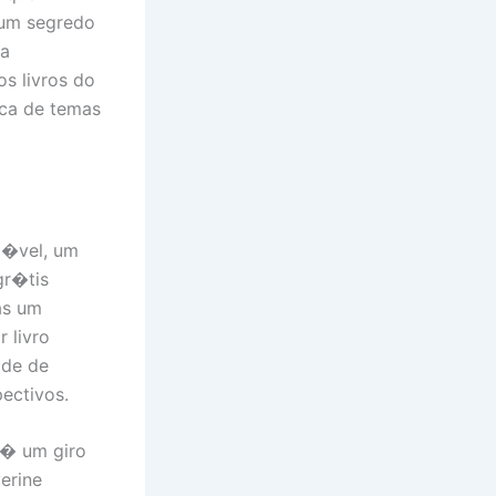
 um segredo
ia
s livros do
ca de temas
c�vel, um
gr�tis
as um
 livro
ade de
ectivos.
 � um giro
erine