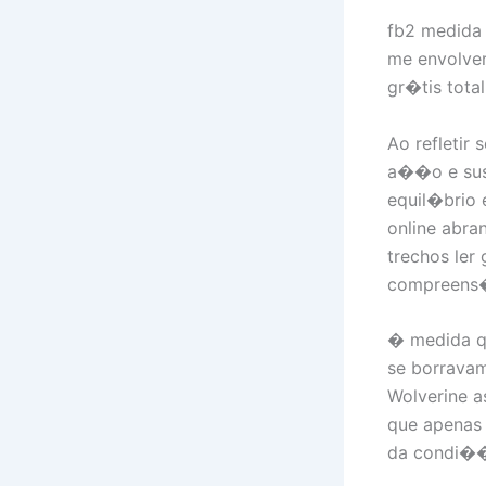
fb2 medida
me envolver
gr�tis total
Ao refletir
a��o e sus
equil�brio 
online abr
trechos ler
compreens
� medida qu
se borravam
Wolverine a
que apenas
da condi��o