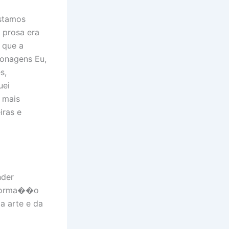
estamos
 prosa era
 que a
sonagens Eu,
s,
uei
 mais
iras e
nder
 forma��o
a arte e da