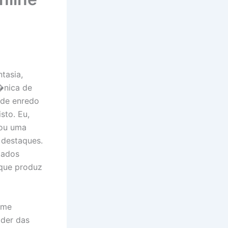
tasia,
�nica de
 de enredo
sto. Eu,
xou uma
 destaques.
tados
 que produz
 me
oder das