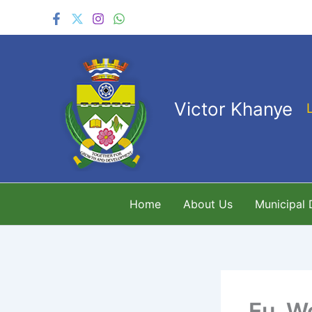
Skip
to
content
Victor Khanye
Home
About Us
Municipal
Eu, W