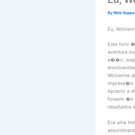
By
Web Suppo
Eu, Wolveri
Este livro 
aventura ou
a��o, suspe
envolventes
Wolverine a
impress�o d
Aprecio a d
fossem �s v
resultados 
Era uma his
assombrando