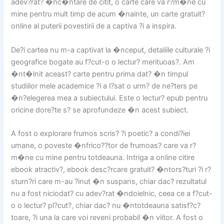
adev?rat? �nc�ntare de citit, o carte care va r?m�ne cu
mine pentru mult timp de acum �nainte, un carte gratuit?
online al puterii povestirii de a captiva ?i a inspira.
De?i cartea nu m-a captivat la �nceput, detaliile culturale ?i
geografice bogate au f?cut-o o lectur? merituoas?. Am
�nt�lnit aceast? carte pentru prima dat? �n timpul
studiilor mele academice ?i a l?sat o urm? de ne?ters pe
�n?elegerea mea a subiectului. Este o lectur? epub pentru
oricine dore?te s? se aprofundeze �n acest subiect.
A fost o explorare frumos scris? ?i poetic? a condi?iei
umane, o poveste �nfrico??tor de frumoas? care va r?
m�ne cu mine pentru totdeauna. Intriga a online citire
ebook atractiv?, ebook desc?rcare gratuit? �ntors?turi ?i r?
sturn?ri care m-au ?inut �n suspans, chiar dac? rezultatul
nu a fost niciodat? cu adev?rat �ndoielnic, ceea ce a f?cut-
o o lectur? pl?cut?, chiar dac? nu �ntotdeauna satisf?c?
toare, ?i una la care voi reveni probabil �n viitor. A fost o