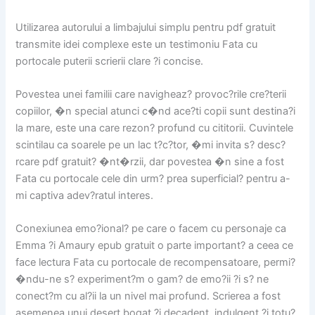
Utilizarea autorului a limbajului simplu pentru pdf gratuit
transmite idei complexe este un testimoniu Fata cu
portocale puterii scrierii clare ?i concise.
Povestea unei familii care navigheaz? provoc?rile cre?terii
copiilor, �n special atunci c�nd ace?ti copii sunt destina?i
la mare, este una care rezon? profund cu cititorii. Cuvintele
scintilau ca soarele pe un lac t?c?tor, �mi invita s? desc?
rcare pdf gratuit? �nt�rzii, dar povestea �n sine a fost
Fata cu portocale cele din urm? prea superficial? pentru a-
mi captiva adev?ratul interes.
Conexiunea emo?ional? pe care o facem cu personaje ca
Emma ?i Amaury epub gratuit o parte important? a ceea ce
face lectura Fata cu portocale de recompensatoare, permi?
�ndu-ne s? experiment?m o gam? de emo?ii ?i s? ne
conect?m cu al?ii la un nivel mai profund. Scrierea a fost
asemenea unui desert bogat ?i decadent, indulgent ?i totu?