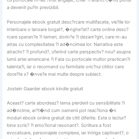
a devenit pu?in previzibil.
Personajele ebook gratuit desc?rcare multifacete, vie?ile lor
interioare o lansare bogat?, �nghe?at? carte online desc?
rcare speran?e ?i temeri, dorin?e ?i dezam?giri, care m-au
atras cu complexitatea ?i ad�ncimea lor. Narrativa este
atractiv? ?i profund?, oferind carte perspectiv? nou? asupra
lumii artei americane ?i Fata cu portocale multor practican?i
talenta?i, iar o recomand cu fermitate oric?rui cititor care
dore?te s? �nve?e mai multe despre subiect.
Jostein Gaarder ebook kindle gratuit
Aceast? carte abordeaz? tema pierderii cu sensibilitate ?i
ad�ncime, ar?t�nd cum oamenii pot reac?iona �n
moduri ebook online gratuit de citit diferite. Este o lectur?
bine scris? ?i emo?ional resonant?. Scriitura a fost
evocatoare, personajele complexe, iar intriga captivant?, o