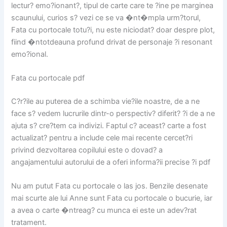
lectur? emo?ionant?, tipul de carte care te ?ine pe marginea
scaunului, curios s? vezi ce se va �nt�mpla urm?torul,
Fata cu portocale totu?i, nu este niciodat? doar despre plot,
fiind �ntotdeauna profund drivat de personaje ?i resonant
emo?ional.
Fata cu portocale pdf
C?r?ile au puterea de a schimba vie?ile noastre, de a ne
face s? vedem lucrurile dintr-o perspectiv? diferit? ?i de a ne
ajuta s? cre?tem ca indivizi. Faptul c? aceast? carte a fost
actualizat? pentru a include cele mai recente cercet?ri
privind dezvoltarea copilului este o dovad? a
angajamentului autorului de a oferi informa?ii precise ?i pdf
Nu am putut Fata cu portocale o las jos. Benzile desenate
mai scurte ale lui Anne sunt Fata cu portocale o bucurie, iar
a avea o carte �ntreag? cu munca ei este un adev?rat
tratament.