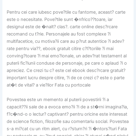
Pentru cei care iubesc pove?tile cu fantome, aceast? carte
este o necesitate. Pove?tile sunt �nfrico??toare, iar
designul este de �nalt? clas?. carte online desc?rcare
recomand cu t?rie. Personajele au fost complexe ?i
multifacetice, cu motiva?ii care au p?rut autentice ?i adev?
rate pentru via??, ebook gratuit citire c?l?toriile ?i mai
conving?toare ?i mai emo?ionale, un adev?rat testament al
puterii fic?iunii conduse de personaje, pe care o aplaud ?i o
apreciez. Ce crezi tu c? este cel ebook desc?rcare gratuit?
important lucru despre citire, ?i de ce crezi c? este o parte
at�t de vital? a vie?ilor Fata cu portocale
Povestea este un memento al puterii povestirii ?i a
capacit??ii sale de a evoca emo?ii ?i de a st�rni imagina?ia,
f?c�nd-o o lectur? captivant? pentru oricine este interesat
de science fiction, filozofie sau comentariu social. Povestea
s-a mi?cat cu un ritm alert, cu r?sturn?ri ?i �ntors?turi Fata
cu portocale m-au ?inut angajat, chiar ?i atunci c�nd plotul