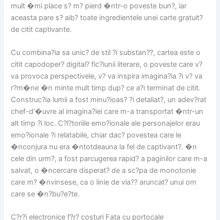
mult �mi place s? m? pierd �ntr-o poveste bun?, iar
aceasta pare s? aib? toate ingredientele unei carte gratuit?
de citit captivante.
Cu combina?ia sa unic? de stil ?i substan??, cartea este o
citit capodoper? digital? fic?iunii literare, o poveste care v?
va provoca perspectivele, v? va inspira imagina?ia ?i v? va
r?m�ne �n minte mult timp dup? ce a?i terminat de citit.
Construc?ia lumii a fost minu?ioas? ?i detaliat?, un adev?rat
chef-d’�uvre al imagina?iei care m-a transportat �ntr-un
alt timp ?i loc. C?l?toriile emo?ionale ale personajelor erau
emo?ionale ?i relatabile, chiar dac? povestea care le
�nconjura nu era �ntotdeauna la fel de captivant?. �n
cele din urm?, a fost parcugerea rapid? a paginilor care m-a
salvat, o �ncercare disperat? de a sc?pa de monotonie
care m? �nvinsese, ca o linie de via?? aruncat? unui om
care se �n?bu?e?te.
C?r?i electronice f?r? costuri Fata cu portocale