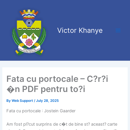
Skip
Main
to
Men
content
Victor Khanye
Fata cu portocale – C?r?i
�n PDF pentru to?i
By
Web Support
/
July 28, 2025
Fata cu portocale : Jostein Gaarder
Am fost pl?cut surprins de c�t de bine st? aceast? carte