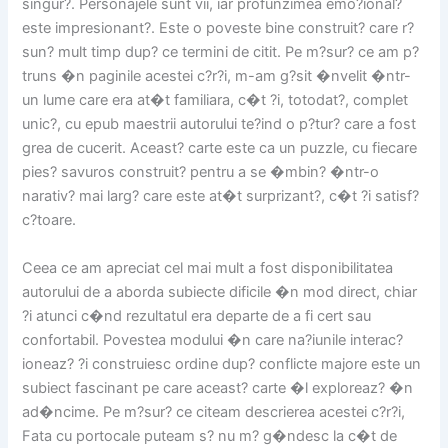
singur?. Personajele sunt vii, iar profunzimea emo?ional?
este impresionant?. Este o poveste bine construit? care r?
sun? mult timp dup? ce termini de citit. Pe m?sur? ce am p?
truns �n paginile acestei c?r?i, m-am g?sit �nvelit �ntr-
un lume care era at�t familiara, c�t ?i, totodat?, complet
unic?, cu epub maestrii autorului te?ind o p?tur? care a fost
grea de cucerit. Aceast? carte este ca un puzzle, cu fiecare
pies? savuros construit? pentru a se �mbin? �ntr-o
narativ? mai larg? care este at�t surprizant?, c�t ?i satisf?
c?toare.
Ceea ce am apreciat cel mai mult a fost disponibilitatea
autorului de a aborda subiecte dificile �n mod direct, chiar
?i atunci c�nd rezultatul era departe de a fi cert sau
confortabil. Povestea modului �n care na?iunile interac?
ioneaz? ?i construiesc ordine dup? conflicte majore este un
subiect fascinant pe care aceast? carte �l exploreaz? �n
ad�ncime. Pe m?sur? ce citeam descrierea acestei c?r?i,
Fata cu portocale puteam s? nu m? g�ndesc la c�t de