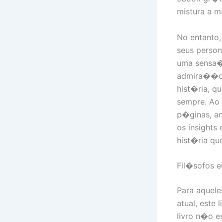
mistura a m
No entanto,
seus person
uma sensa��
admira��o,
hist�ria, 
sempre. Ao 
p�ginas, an
os insights
hist�ria qu
Fil�sofos 
Para aquel
atual, este
livro n�o e