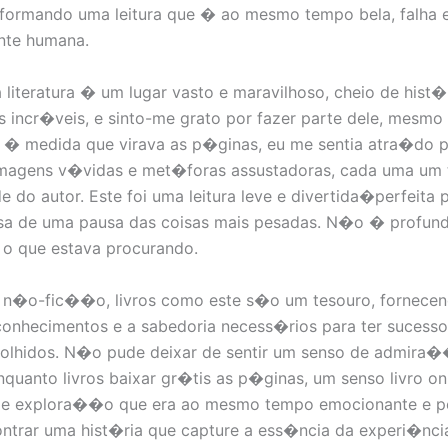
formando uma leitura que � ao mesmo tempo bela, falha 
nte humana.
literatura � um lugar vasto e maravilhoso, cheio de hist�
 incr�veis, e sinto-me grato por fazer parte dele, mesmo
. � medida que virava as p�ginas, eu me sentia atra�do 
magens v�vidas e met�foras assustadoras, cada uma um
de do autor. Este foi uma leitura leve e divertida�perfeita
sa de uma pausa das coisas mais pesadas. N�o � profun
o que estava procurando.
a n�o-fic��o, livros como este s�o um tesouro, fornece
 conhecimentos e a sabedoria necess�rios para ter sucess
olhidos. N�o pude deixar de sentir um senso de admira
nquanto livros baixar gr�tis as p�ginas, um senso livro on
 e explora��o que era ao mesmo tempo emocionante e pe
ntrar uma hist�ria que capture a ess�ncia da experi�nci