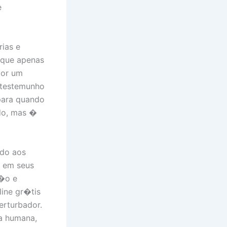
e
rias e
 que apenas
por um
 testemunho
 para quando
do, mas �
ndo aos
o em seus
��o e
line gr�tis
rturbador.
a humana,