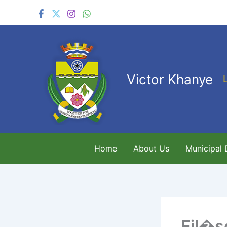
Skip
to
content
Victor Khanye
Home
About Us
Municipal
Fil�s