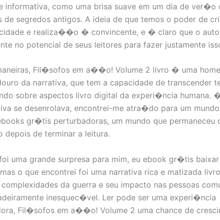
e informativa, como uma brisa suave em um dia de ver�o 
s de segredos antigos. A ideia de que temos o poder de cr
icidade e realiza��o � convincente, e � claro que o auto
te no potencial de seus leitores para fazer justamente iss
maneiras, Fil�sofos em a��o! Volume 2 livro � uma hom
ouro da narrativa, que tem a capacidade de transcender 
lando sobre aspectos livro digital da experi�ncia humana.
tiva se desenrolava, encontrei-me atra�do para um mund
ebooks gr�tis perturbadoras, um mundo que permaneceu
 depois de terminar a leitura.
o foi uma grande surpresa para mim, eu ebook gr�tis baixa
 mas o que encontrei foi uma narrativa rica e matizada livr
 complexidades da guerra e seu impacto nas pessoas comu
dadeiramente inesquec�vel. Ler pode ser uma experi�ncia
dora, Fil�sofos em a��o! Volume 2 uma chance de cresc