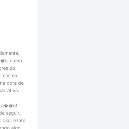
ndamente,
 n�s, como
ores do
ao mesmo
uma obra de
arrativa.
em a��o!
e seguir.
lioso. Grato
ando algo