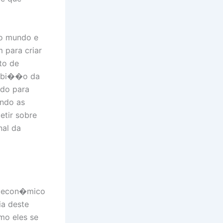
 o mundo e
 para criar
to de
ambi��o da
ado para
ando as
etir sobre
nal da
o econ�mico
ia deste
mo eles se