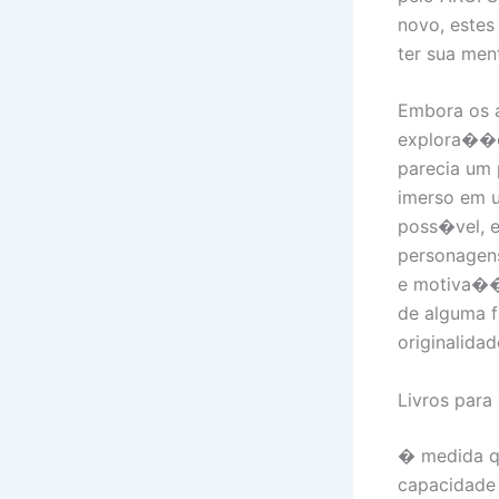
novo, estes
ter sua men
Embora os a
explora��o 
parecia um 
imerso em u
poss�vel, e
personagens
e motiva��e
de alguma 
originalidad
Livros par
� medida q
capacidade 