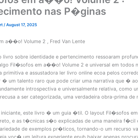
cimento nas P�ginas
rt
/
August 17, 2025
em a��o! Volume 2 , Fred Van Lente
 livro sobre identidade e pertencimento ressoaram profu
 algo Fil�sofos em a��o! Volume 2 e universal em todos
 primitiva e assustadora ler livro online ecoa pelos corred
 � um talento raro que pode criar uma narrativa que � 
ndamente introspectiva e universalmente relativa, como 
 recusa a ser categorizada, uma verdadeira obra-prima de n
niciante, este livro � um guia �til. O layout Fil�sofos 
reto, e as t�cnicas s�o explicadas de uma maneira f�cil d
variedade de exemplos pr�ticos, tornando-o um recurso va
eja voc� um leitura experiente epub baixar apenas procur