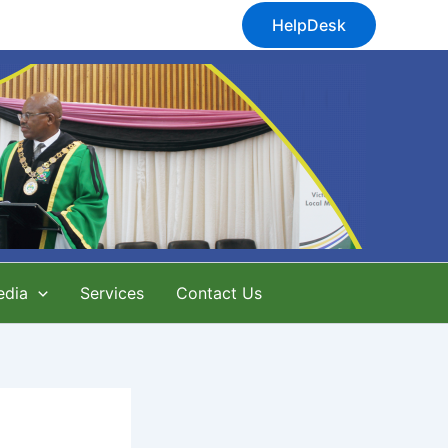
HelpDesk
edia
Services
Contact Us