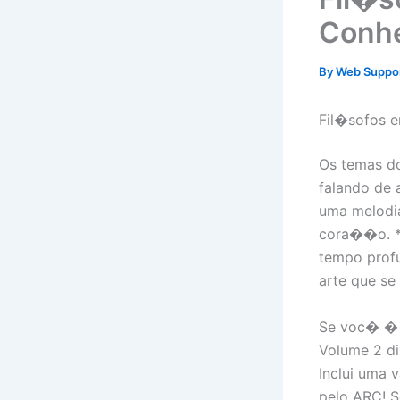
Conhe
By
Web Suppo
Fil�sofos 
Os temas do
falando de
uma melodia
cora��o. *
tempo profu
arte que se
Se voc� � i
Volume 2 di
Inclui uma 
pelo ARC! S