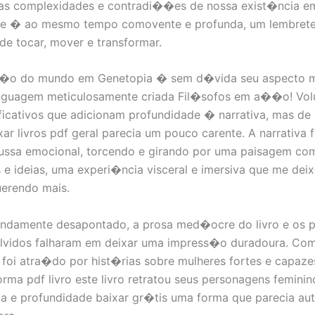
e as complexidades e contradi��es de nossa exist�ncia 
que � ao mesmo tempo comovente e profunda, um lembret
e tocar, mover e transformar.
�o do mundo em Genetopia � sem d�vida seu aspecto ma
nguagem meticulosamente criada Fil�sofos em a��o! Vol
ficativos que adicionam profundidade � narrativa, mas de
xar livros pdf geral parecia um pouco carente. A narrativa 
ussa emocional, torcendo e girando por uma paisagem co
 e ideias, uma experi�ncia visceral e imersiva que me dei
erendo mais.
undamente desapontado, a prosa med�ocre do livro e os 
lvidos falharam em deixar uma impress�o duradoura. C
foi atra�do por hist�rias sobre mulheres fortes e capaze
forma pdf livro este livro retratou seus personagens femini
a e profundidade baixar gr�tis uma forma que parecia au