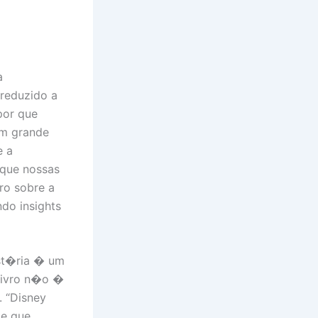
a
 reduzido a
por que
um grande
e a
que nossas
ro sobre a
do insights
st�ria � um
 livro n�o �
 “Disney
te que