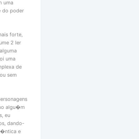
em uma
e do poder
is forte,
ume 2 ler
 alguma
foi uma
mplexa de
xou sem
personagens
omo algu�m
s, eu
nos, dando-
t�ntica e