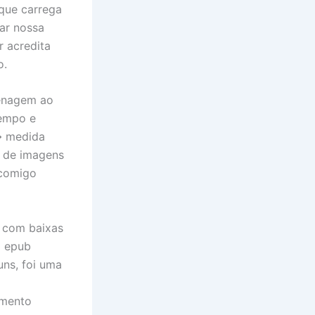
que carrega
iar nossa
r acredita
o.
enagem ao
tempo e
 � medida
o de imagens
 comigo
r com baixas
o epub
ns, foi uma
imento