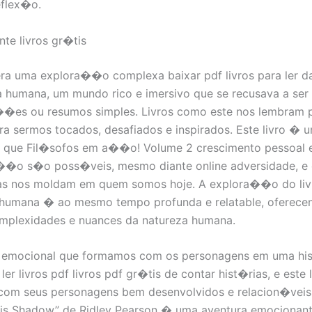
eflex�o.
nte livros gr�tis
era uma explora��o complexa baixar pdf livros para ler d
 humana, um mundo rico e imersivo que se recusava a ser
��es ou resumos simples. Livros como este nos lembram 
a sermos tocados, desafiados e inspirados. Este livro � 
e que Fil�sofos em a��o! Volume 2 crescimento pessoal 
��o s�o poss�veis, mesmo diante online adversidade, e 
as nos moldam em quem somos hoje. A explora��o do liv
umana � ao mesmo tempo profunda e relatable, oferecen
mplexidades e nuances da natureza humana.
emocional que formamos com os personagens em uma hi
er livros pdf livros pdf gr�tis de contar hist�rias, e este
om seus personagens bem desenvolvidos e relacion�veis.
is Shadow” de Ridley Pearson � uma aventura emocionan