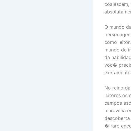
coalescem, 
absolutame
O mundo da 
personagens
como leitor
mundo de i
da habilida
voc� preci
exatamente 
No reino d
leitores os
campos esc
maravilha e
descoberta
� raro enco