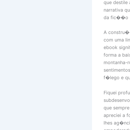
que destil
narrativa 
da fic��o d
A constru�
com uma li
ebook signi
forma a bai
montanha-r
sentimentos
f�lego e qu
Fiquei prof
subdesenvo
que sempre 
apreciei a 
lhes ag�nci