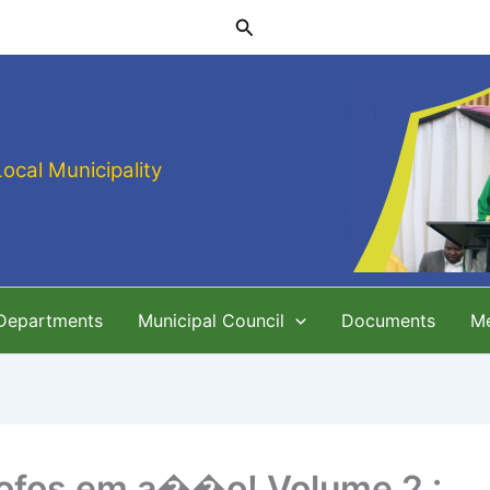
Search
Local Municipality
 Departments
Municipal Council
Documents
M
ofos em a��o! Volume 2 :