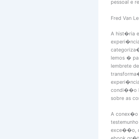
pessoal e r
Fred Van Le
A hist�ria 
experi�ncia
categoriza
lemos � par
lembrete d
transforma
experi�nci
condi��o h
sobre as co
A conex�o 
testemunho l
exce��o, c
ebook gr�t