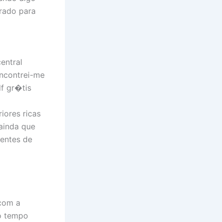
arado para
entral
encontrei-me
f gr�tis
iores ricas
ainda que
entes de
com a
o tempo