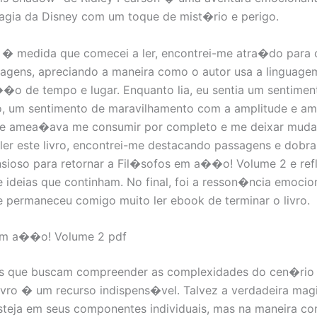
agia da Disney com um toque de mist�rio e perigo.
 � medida que comecei a ler, encontrei-me atra�do para
agens, apreciando a maneira como o autor usa a linguagem
o de tempo e lugar. Enquanto lia, eu sentia um sentimen
 um sentimento de maravilhamento com a amplitude e 
que amea�ava me consumir por completo e me deixar mud
ler este livro, encontrei-me destacando passagens e dobr
sioso para retornar a Fil�sofos em a��o! Volume 2 e refl
 e ideias que continham. No final, foi a resson�ncia emocio
e permaneceu comigo muito ler ebook de terminar o livro.
em a��o! Volume 2 pdf
es que buscam compreender as complexidades do cen�ri
 livro � um recurso indispens�vel. Talvez a verdadeira mag
steja em seus componentes individuais, mas na maneira co