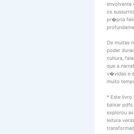
envolvente 
os sussurro
pr�pria fel
profundamen
De muitas 
poder durad
cultura, fa
que a narra
v�vidas e 
muito tempo
* Este livr
baixar pdfs
explorou as
leitura ver
transforma