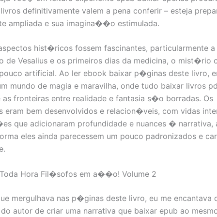
 livros definitivamente valem a pena conferir – esteja prep
te ampliada e sua imagina��o estimulada.
spectos hist�ricos fossem fascinantes, particularmente a
de Vesalius e os primeiros dias da medicina, o mist�rio c
pouco artificial. Ao ler ebook baixar p�ginas deste livro, 
m mundo de magia e maravilha, onde tudo baixar livros pd
 as fronteiras entre realidade e fantasia s�o borradas. Os
 eram bem desenvolvidos e relacion�veis, com vidas inter
s que adicionaram profundidade e nuances � narrativa, 
forma eles ainda parecessem um pouco padronizados e car
e.
a Toda Hora Fil�sofos em a��o! Volume 2
ue mergulhava nas p�ginas deste livro, eu me encantava 
do autor de criar uma narrativa que baixar epub ao mesm