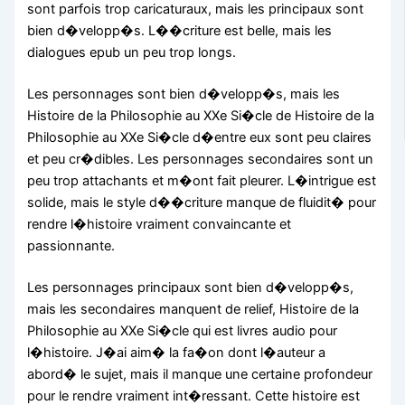
sont parfois trop caricaturaux, mais les principaux sont
bien d�velopp�s. L��criture est belle, mais les
dialogues epub un peu trop longs.
Les personnages sont bien d�velopp�s, mais les
Histoire de la Philosophie au XXe Si�cle de Histoire de la
Philosophie au XXe Si�cle d�entre eux sont peu claires
et peu cr�dibles. Les personnages secondaires sont un
peu trop attachants et m�ont fait pleurer. L�intrigue est
solide, mais le style d��criture manque de fluidit� pour
rendre l�histoire vraiment convaincante et
passionnante.
Les personnages principaux sont bien d�velopp�s,
mais les secondaires manquent de relief, Histoire de la
Philosophie au XXe Si�cle qui est livres audio pour
l�histoire. J�ai aim� la fa�on dont l�auteur a
abord� le sujet, mais il manque une certaine profondeur
pour le rendre vraiment int�ressant. Cette histoire est