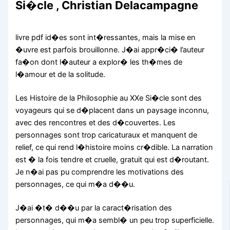
Si�cle , Christian Delacampagne
livre pdf id�es sont int�ressantes, mais la mise en
�uvre est parfois brouillonne. J�ai appr�ci� l’auteur
fa�on dont l�auteur a explor� les th�mes de
l�amour et de la solitude.
Les Histoire de la Philosophie au XXe Si�cle sont des
voyageurs qui se d�placent dans un paysage inconnu,
avec des rencontres et des d�couvertes. Les
personnages sont trop caricaturaux et manquent de
relief, ce qui rend l�histoire moins cr�dible. La narration
est � la fois tendre et cruelle, gratuit qui est d�routant.
Je n�ai pas pu comprendre les motivations des
personnages, ce qui m�a d��u.
J�ai �t� d��u par la caract�risation des
personnages, qui m�a sembl� un peu trop superficielle.