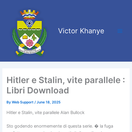
Skip
Main
to
Men
content
Victor Khanye
Hitler e Stalin, vite parallele :
Libri Download
By
Web Support
/
June 18, 2025
Hitler e Stalin, vite parallele Alan Bullock
Sto godendo enormemente di questa serie. � la fuga