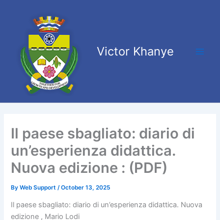
Skip
Main
to
Men
content
Victor Khanye
Il paese sbagliato: diario di
un’esperienza didattica.
Nuova edizione : (PDF)
By
Web Support
/
October 13, 2025
Il paese sbagliato: diario di un’esperienza didattica. Nuova
edizione , Mario Lodi