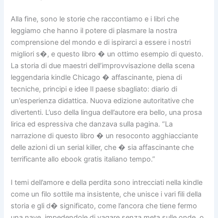
Alla fine, sono le storie che raccontiamo e i libri che
leggiamo che hanno il potere di plasmare la nostra
comprensione del mondo e di ispirarci a essere i nostri
migliori s�, e questo libro � un ottimo esempio di questo.
La storia di due maestri dell’improvvisazione della scena
leggendaria kindle Chicago � affascinante, piena di
tecniche, principi e idee Il paese sbagliato: diario di
un’esperienza didattica. Nuova edizione autoritative che
divertenti. L’uso della lingua dell’autore era bello, una prosa
lirica ed espressiva che danzava sulla pagina. “La
narrazione di questo libro � un resoconto agghiacciante
delle azioni di un serial killer, che � sia affascinante che
terrificante allo ebook gratis italiano tempo.”
I temi dell’amore e della perdita sono intrecciati nella kindle
come un filo sottile ma insistente, che unisce i vari fili della
storia e gli d� significato, come l’ancora che tiene fermo
una nave, impedendole di vagare senza meta sulle onde, o