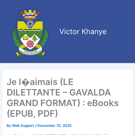
Skip
Main
to
Men
content
Victor Khanye
Je l�aimais (LE
DILETTANTE – GAVALDA
GRAND FORMAT) : eBooks
(EPUB, PDF)
By
Web Support
/
December 10, 2025