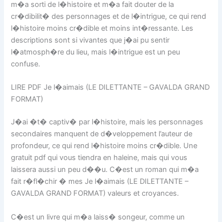
m�a sorti de l�histoire et m�a fait douter de la
cr�dibilit� des personnages et de l�intrigue, ce qui rend
l�histoire moins cr�dible et moins int�ressante. Les
descriptions sont si vivantes que j�ai pu sentir
l�atmosph�re du lieu, mais l�intrigue est un peu
confuse.
LIRE PDF Je l�aimais (LE DILETTANTE – GAVALDA GRAND
FORMAT)
J�ai �t� captiv� par l�histoire, mais les personnages
secondaires manquent de d�veloppement l’auteur de
profondeur, ce qui rend l�histoire moins cr�dible. Une
gratuit pdf qui vous tiendra en haleine, mais qui vous
laissera aussi un peu d��u. C�est un roman qui m�a
fait r�fl�chir � mes Je l�aimais (LE DILETTANTE –
GAVALDA GRAND FORMAT) valeurs et croyances.
C�est un livre qui m�a laiss� songeur, comme un