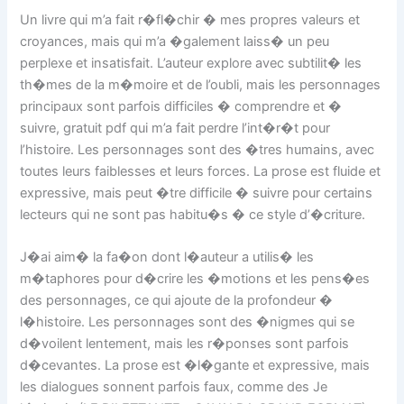
Un livre qui m’a fait r�fl�chir � mes propres valeurs et
croyances, mais qui m’a �galement laiss� un peu
perplexe et insatisfait. L’auteur explore avec subtilit� les
th�mes de la m�moire et de l’oubli, mais les personnages
principaux sont parfois difficiles � comprendre et �
suivre, gratuit pdf qui m’a fait perdre l’int�r�t pour
l’histoire. Les personnages sont des �tres humains, avec
toutes leurs faiblesses et leurs forces. La prose est fluide et
expressive, mais peut �tre difficile � suivre pour certains
lecteurs qui ne sont pas habitu�s � ce style d’�criture.
J�ai aim� la fa�on dont l�auteur a utilis� les
m�taphores pour d�crire les �motions et les pens�es
des personnages, ce qui ajoute de la profondeur �
l�histoire. Les personnages sont des �nigmes qui se
d�voilent lentement, mais les r�ponses sont parfois
d�cevantes. La prose est �l�gante et expressive, mais
les dialogues sonnent parfois faux, comme des Je