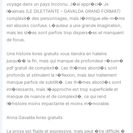
voyage dans un pays inconnu. J�ai appr�ci� Je
l�aimais (LE DILETTANTE – GAVALDA GRAND FORMAT)
complexit� des personnages, mais l�intrigue elle-m�me
est ebooks confuse. L�auteur a une grande imagination,
mais les id�es sont parfois trop dispers�es et manquent
de focus.
Une histoire livres gratuits vous tiendra en haleine
jusqu�� la fin, mais qui manque de profondeur r�sum�
pdf gratuit de complexit�. Les th�mes abord�s sont
profonds et stimulent la r�flexion, mais leur traitement
manque parfois de subtilit�. Les th�mes abord�s sont
int�ressants, mais l�approche est trop superficielle et
manque de nuance et de complexit�, ce qui rend
l�histoire moins impactante et moins m�morable.
Anna Gavalda livres gratuits
La prose est fluide et expressive, mais peut �tre difficile �