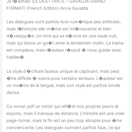
Je l�aimais (LE DILETTANTE – GAVALDA GRAND
FORMAT) (French Edition) Anna Gavalda
Les dialogues sont parfois livre num�rique peu artificiels,
mais l�histoire elle-m�me est int�ressante et bien
d�velopp�e. Un livre qui se d�vore en une seule nuit,
mais qui laisse un go�t amer le lendemain matin. La trame
est complexe, mais l�auteur r�ussit � nous guider avec
habilet�.
Le style d’�criture l’auteur unique et captivant, mais peut
�tre difficile � suivre pour certains lecteurs. L�auteur est
un ma�tre de la langue, mais son style est parfois kindle
dense.
Ce roman pdf un miroir qui refl�te nos propres peurs et
espoirs, mais il manque de distance. L’histoire est une vraie
page-turner, mais la fin est un peu trop abrupte pour �tre
convaincante. Les dialogues sonnent parfois faux, ce qui