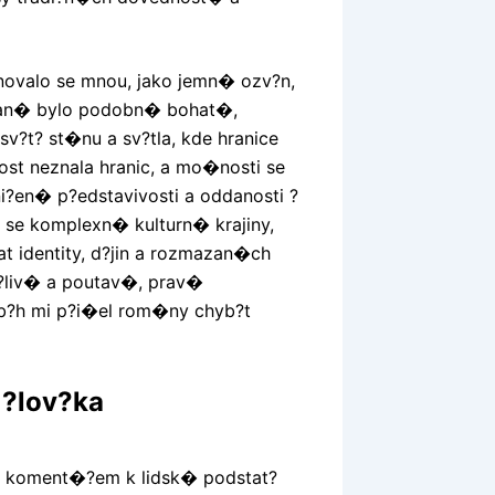
onovalo se mnou, jako jemn� ozv?n,
Psan� bylo podobn� bohat�,
?t? st�nu a sv?tla, kde hranice
ost neznala hranic, a mo�nosti se
?en� p?edstavivosti a oddanosti ?
se komplexn� kulturn� krajiny,
 identity, d?jin a rozmazan�ch
e?liv� a poutav�, prav�
�b?h mi p?i�el rom�ny chyb?t
 ?lov?ka
�t koment�?em k lidsk� podstat?