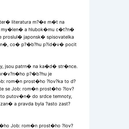
kter� literatura m?�e m�t na
u my�len� a hlubok�mu c�t?n�
e proslul� japonsk� spisovatelka
tupn�, co� p?�b?hu p?id�v� pocit
y, jsou patrn� na ka�d� str�nce.
ypr�v?n�ho p?�b?hu je
b: rom�n prost�ho ?lov?ka to d?
te se Job: rom�n prost�ho ?lov?
lo to putov�n� do srdce temnoty,
zan� a pravda byla ?asto zast?
v�ho Job: rom�n prost�ho ?lov?