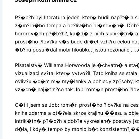
P?�b?h byl literatura jeden, kter� budil nap?t� a
z�m?rn�ho tempa a pe?liv�ho pl�nov�n�. Dob?
hororov�ch p?�b?h?, ka�d� z nich s unik�tn� a 
prost�ho ?lov?ka v�s bude dr�et vzh?ru celou no
�b?hu postr�dal mobi hloubku, jistou rezonanci,
Pisatelstv� Williama Horwooda je �chvatn� a st
vizualizaci sv?ta, kter� vytvo?il. Tato kniha se 
ovliv?uj�c�m m� my�lenky a pohledy zp?soby, kt
vz�cn� naj�t n?co tak Job: rom�n prost�ho ?lo
C�til jsem se Job: rom�n prost�ho ?lov?ka na cest
kniha zdarma a ot�?ela skrze krajinu ��asu a obje
Intrik�tn� p?�b?h a dob?e vykreslen� postavy js
d�la, i kdy� tempo by mohlo b�t konzistentn?j�