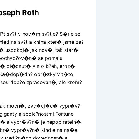
oseph Roth
d?t sv?t v nov�m sv?tle? S�rie se
ed na sv?t a kniha kter� jsme za?
r� uspokoj� jak nov�, tak star�
zpochyb?ov�n� se pomalu
n� pl�cnut� vln o b?eh, eroz�
 Ka�dop�dn? obr�zky v t�to
 jsou dob?e zpracovan�, ale krom?
 tak mocn�, zvy�uj�c� vypr�v?
iganty a spole?nostmi Fortune
 S�la vypr�v?n� je nepopirateln�
dobr� vypr�v?n� kindle na na�e
sy tradi?n�ch dovednost� a