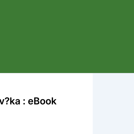
v?ka : eBook