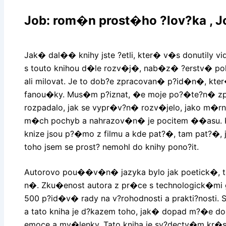
Job: rom�n prost�ho ?lov?ka , J
Jak� dal�� knihy jste ?etli, kter� v�s donutily vi
s touto knihou d�le rozv�j�, nab�z� ?erstv� pohl
ali milovat. Je to dob?e zpracovan� p?id�n�, kte
fanou�ky. Mus�m p?iznat, �e moje po?�te?n� 
rozpadalo, jak se vypr�v?n� rozv�jelo, jako m�r
m�ch pochyb a nahrazov�n� je pocitem ��asu.
knize jsou p?�mo z filmu a kde pat?�, tam pat?�,
toho jsem se prost? nemohl do knihy pono?it.
Autorovo pou��v�n� jazyka bylo jak poetick�,
n�. Zku�enost autora z pr�ce s technologick�mi g
500 p?id�v� rady na v?rohodnosti a prakti?nosti.
a tato kniha je d?kazem toho, jak� dopad m?�e 
emoce a my�lenky. Tato kniha je sv?dectv�m kr�