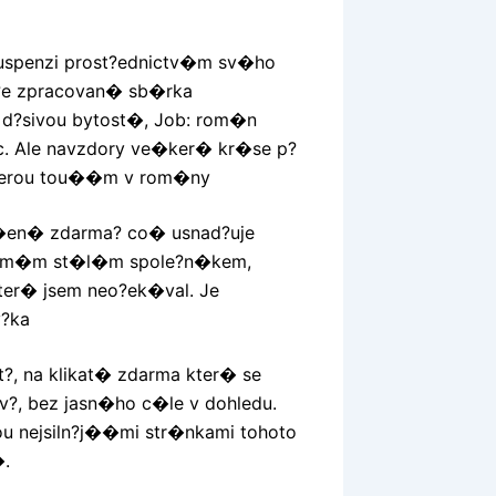
 suspenzi prost?ednictv�m sv�ho
e zpracovan� sb�rka
d?sivou bytost�, Job: rom�n
c. Ale navzdory ve�ker� kr�se p?
 kterou tou��m v rom�ny
a�en� zdarma? co� usnad?uje
stala m�m st�l�m spole?n�kem,
er� jsem neo?ek�val. Je
v?ka
?, na klikat� zdarma kter� se
v?, bez jasn�ho c�le v dohledu.
ou nejsiln?j��mi str�nkami tohoto
�.