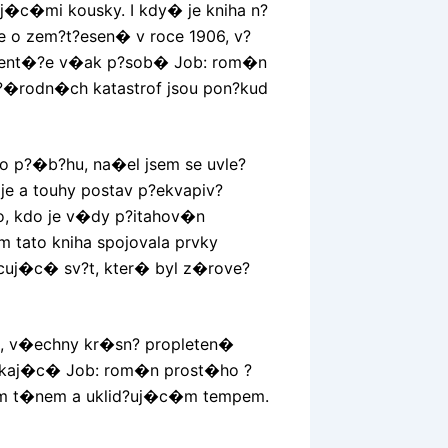
j�c�mi kousky. I kdy� je kniha n?
 o zem?t?esen� v roce 1906, v?
oment�?e v�ak p?sob� Job: rom�n
p?�rodn�ch katastrof jsou pon?kud
o p?�b?hu, na�el jsem se uvle?
oje a touhy postav p?ekvapiv?
o, kdo je v�dy p?itahov�n
tato kniha spojovala prvky
cuj�c� sv?t, kter� byl z�rove?
p?, v�echny kr�sn? propleten�
raskaj�c� Job: rom�n prost�ho ?
�m t�nem a uklid?uj�c�m tempem.