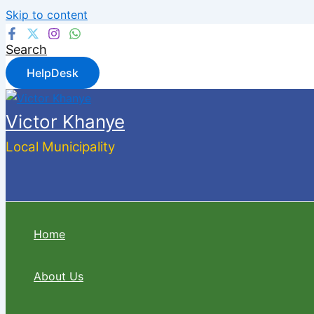
Skip to content
Search
HelpDesk
Victor Khanye
Local Municipality
Home
About Us