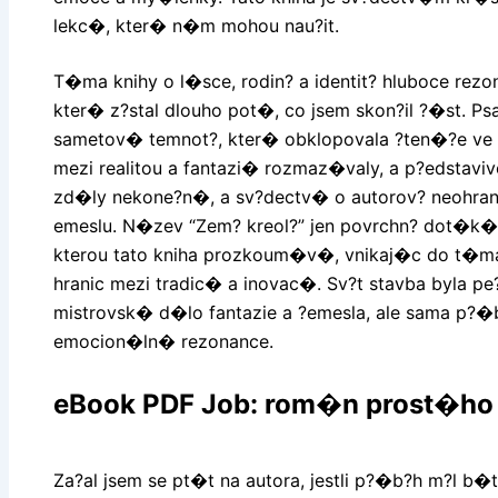
lekc�, kter� n�m mohou nau?it.
T�ma knihy o l�sce, rodin? a identit? hluboce rez
kter� z?stal dlouho pot�, co jsem skon?il ?�st. 
sametov� temnot?, kter� obklopovala ?ten�?e ve sv
mezi realitou a fantazi� rozmaz�valy, a p?edstaviv
zd�ly nekone?n�, a sv?dectv� o autorov? neohrani
emeslu. N�zev “Zem? kreol?” jen povrchn? dot�k� 
kterou tato kniha prozkoum�v�, vnikaj�c do t�mat
hranic mezi tradic� a inovac�. Sv?t stavba byla p
mistrovsk� d�lo fantazie a ?emesla, ale sama p?
emocion�ln� rezonance.
eBook PDF Job: rom�n prost�ho
Za?al jsem se pt�t na autora, jestli p?�b?h m?l b