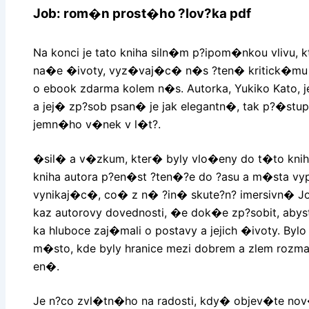
Job: rom�n prost�ho ?lov?ka pdf
Na konci je tato kniha siln�m p?ipom�nkou vlivu, 
na�e �ivoty, vyz�vaj�c� n�s ?ten� kritick�m
o ebook zdarma kolem n�s. Autorka, Yukiko Kato, j
a jej� zp?sob psan� je jak elegantn�, tak p?�s
jemn�ho v�nek v l�t?.
�sil� a v�zkum, kter� byly vlo�eny do t�to knih
kniha autora p?en�st ?ten�?e do ?asu a m�sta v
vynikaj�c�, co� z n� ?in� skute?n? imersivn� Jo
kaz autorovy dovednosti, �e dok�e zp?sobit, abys
ka hluboce zaj�mali o postavy a jejich �ivoty. By
m�sto, kde byly hranice mezi dobrem a zlem rozma
en�.
Je n?co zvl�tn�ho na radosti, kdy� objev�te no