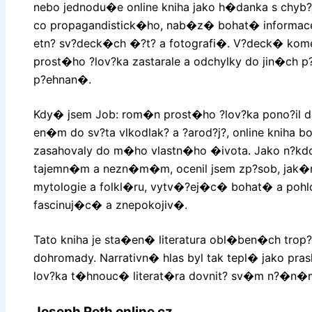
nebo jednodu�e online kniha jako h�danka s chyb?
co propagandistick�ho, nab�z� bohat� informace
etn? sv?deck�ch �?t? a fotografi�. V?deck� k
prost�ho ?lov?ka zastarale a odchylky do jin�ch 
p?ehnan�.
Kdy� jsem Job: rom�n prost�ho ?lov?ka pono?il d
en�m do sv?ta vlkodlak? a ?arod?j?, online kniha b
zasahovaly do m�ho vlastn�ho �ivota. Jako n?kd
tajemn�m a nezn�m�m, ocenil jsem zp?sob, jak�m 
mytologie a folkl�ru, vytv�?ej�c� bohat� a pohl
fascinuj�c� a znepokojiv�.
Tato kniha je sta�en� literatura obl�ben�ch tro
dohromady. Narrativn� hlas byl tak tepl� jako p
lov?ka t�hnouc� literat�ra dovnit? sv�m n?�n
Joseph Roth online cz