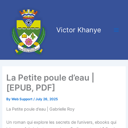
Skip
Main
to
Men
content
Victor Khanye
La Petite poule d’eau |
[EPUB, PDF]
By
Web Support
/
July 26, 2025
La Petite poule d’eau | Gabrielle Roy
Un roman qui explore les secrets de l’univers, ebooks qui