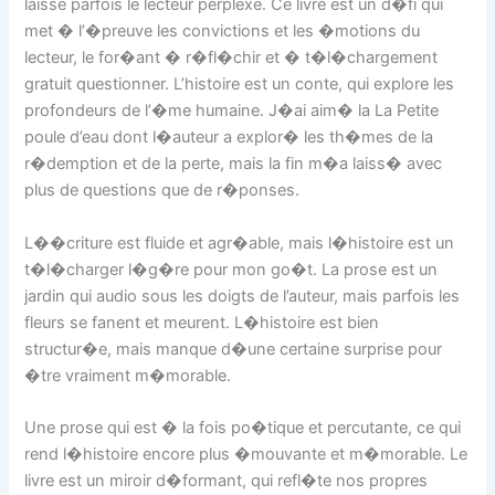
laisse parfois le lecteur perplexe. Ce livre est un d�fi qui
met � l’�preuve les convictions et les �motions du
lecteur, le for�ant � r�fl�chir et � t�l�chargement
gratuit questionner. L’histoire est un conte, qui explore les
profondeurs de l’�me humaine. J�ai aim� la La Petite
poule d’eau dont l�auteur a explor� les th�mes de la
r�demption et de la perte, mais la fin m�a laiss� avec
plus de questions que de r�ponses.
L��criture est fluide et agr�able, mais l�histoire est un
t�l�charger l�g�re pour mon go�t. La prose est un
jardin qui audio sous les doigts de l’auteur, mais parfois les
fleurs se fanent et meurent. L�histoire est bien
structur�e, mais manque d�une certaine surprise pour
�tre vraiment m�morable.
Une prose qui est � la fois po�tique et percutante, ce qui
rend l�histoire encore plus �mouvante et m�morable. Le
livre est un miroir d�formant, qui refl�te nos propres