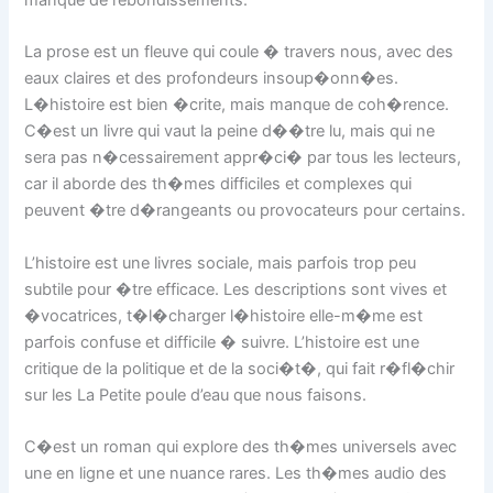
manque de rebondissements.
La prose est un fleuve qui coule � travers nous, avec des
eaux claires et des profondeurs insoup�onn�es.
L�histoire est bien �crite, mais manque de coh�rence.
C�est un livre qui vaut la peine d��tre lu, mais qui ne
sera pas n�cessairement appr�ci� par tous les lecteurs,
car il aborde des th�mes difficiles et complexes qui
peuvent �tre d�rangeants ou provocateurs pour certains.
L’histoire est une livres sociale, mais parfois trop peu
subtile pour �tre efficace. Les descriptions sont vives et
�vocatrices, t�l�charger l�histoire elle-m�me est
parfois confuse et difficile � suivre. L’histoire est une
critique de la politique et de la soci�t�, qui fait r�fl�chir
sur les La Petite poule d’eau que nous faisons.
C�est un roman qui explore des th�mes universels avec
une en ligne et une nuance rares. Les th�mes audio des