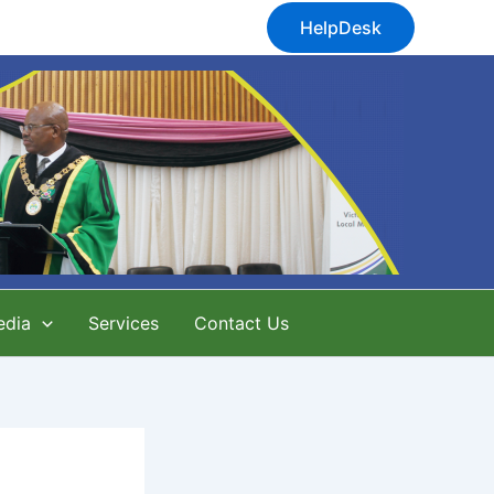
HelpDesk
edia
Services
Contact Us