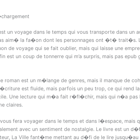
�chargement
est un voyage dans le temps qui vous transporte dans un 
s aim� la fa�on dont les personnages ont �t� trait�s. Le
n de voyage qui se fait oublier, mais qui laisse une empre
fin est un coup de tonnerre qui m’a surpris, mais pas epub g
ue roman est un m�lange de genres, mais il manque de c
criture est fluide, mais parfois un peu trop, ce qui rend la
cile. Une lecture qui m�a fait r�fl�chir, mais qui n�a pas 
e claires.
i vous fera voyager dans le temps et dans l�espace, mais q
alement avec un sentiment de nostalgie. Le livre est un d�f
cteur, La Ville fant�me mettant au d�fi de le lire jusqu�au