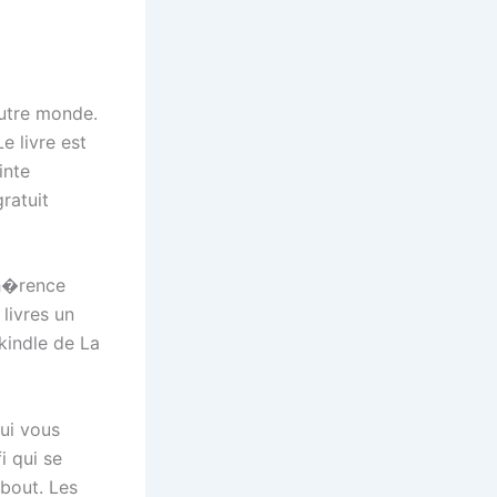
autre monde.
 livre est
inte
ratuit
oh�rence
 livres un
kindle de La
ui vous
i qui se
 bout. Les