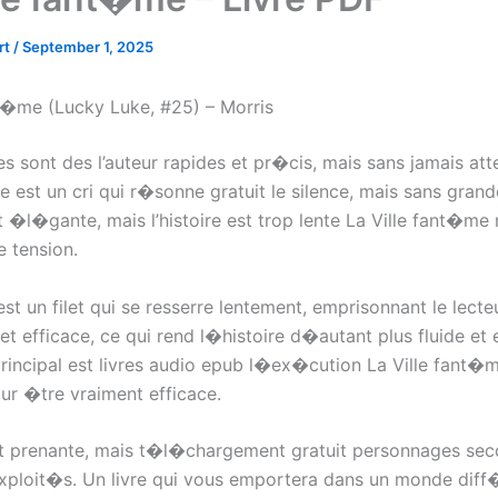
rt
/
September 1, 2025
nt�me (Lucky Luke, #25) – Morris
s sont des l’auteur rapides et pr�cis, mais sans jamais att
vre est un cri qui r�sonne gratuit le silence, mais sans gra
t �l�gante, mais l’histoire est trop lente La Ville fant�m
e tension.
st un filet qui se resserre lentement, emprisonnant le lecte
et efficace, ce qui rend l�histoire d�autant plus fluide et
incipal est livres audio epub l�ex�cution La Ville fant�
our �tre vraiment efficace.
est prenante, mais t�l�chargement gratuit personnages sec
xploit�s. Un livre qui vous emportera dans un monde diff�