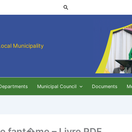
Search
Local Municipality
 Departments
Municipal Council
Documents
M
lle fant�me – Livre PDF