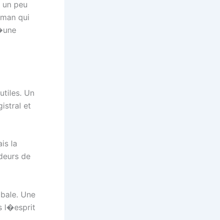
t un peu
oman qui
d�une
tiles. Un
istral et
is la
ndeurs de
bale. Une
s l�esprit