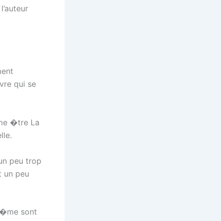
l’auteur
ment
vre qui se
�me �tre La
le.
un peu trop
t un peu
nt�me sont