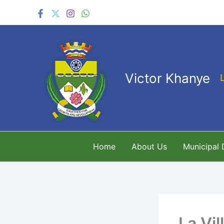
Skip
to
content
Victor Khanye
Home
About Us
Municipal
La Vi