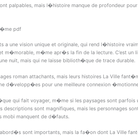
nt palpables, mais l�histoire manque de profondeur pour 
nt�me pdf
its a une vision unique et originale, qui rend l�histoire vrai
et m�morable, m�me apr�s la fin de la lecture. C’est un li
ne nuit, mais qui ne laisse biblioth�que de trace durable.
ages roman attachants, mais leurs histoires La Ville fant
�me d�velopp�es pour une meilleure connexion �motionnel
�que qui fait voyager, m�me si les paysages sont parfois 
Les descriptions sont magnifiques, mais les personnages son
ts mobi manquent de d�fauts.
r abord�s sont importants, mais la fa�on dont La Ville fa