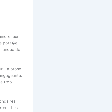
eindre leur
nde port�e.
e manque de
ur. La prose
 engageante.
me trop
ondaires
rent. Les