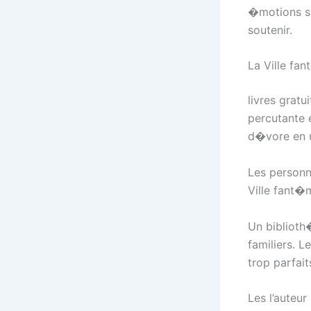
�motions so
soutenir.
La Ville fa
livres gratu
percutante 
d�vore en u
Les personn
Ville fant
Un biblioth
familiers. 
trop parfai
Les l’auteu