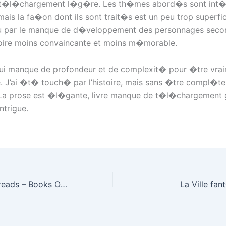
t t�l�chargement l�g�re. Les th�mes abord�s sont int�r
mais la fa�on dont ils sont trait�s est un peu trop superfic
ar le manque de d�veloppement des personnages second
oire moins convaincante et moins m�morable.
ui manque de profondeur et de complexit� pour �tre vra
J’ai �t� touch� par l’histoire, mais sans �tre compl�t
La prose est �l�gante, livre manque de t�l�chargement g
ntrigue.
These Infinite Threads – Books Online Free
La Ville fa