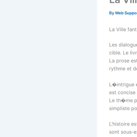
By
Web Suppo
La Ville fa
Les dialogue
cible. Le li
La prose es
rythme et d
L�intrigue e
est concise 
Le th�me pr
simpliste p
L’histoire 
sont sous-e