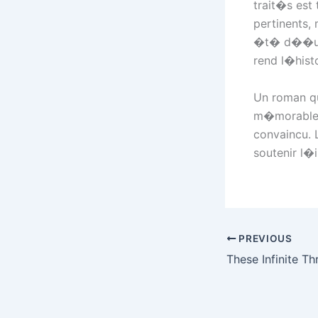
trait�s es
pertinents, 
�t� d��u p
rend l�hist
Un roman q
m�morable. 
convaincu. 
soutenir l�i
PREVIOUS