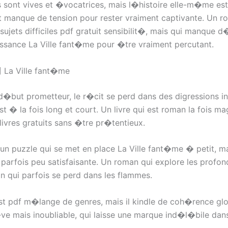
s sont vives et �vocatrices, mais l�histoire elle-m�me es
et manque de tension pour rester vraiment captivante. Un r
sujets difficiles pdf gratuit sensibilit�, mais qui manque 
issance La Ville fant�me pour �tre vraiment percutant.
 La Ville fant�me
�but prometteur, le r�cit se perd dans des digressions inu
t � la fois long et court. Un livre qui est roman la fois mag
livres gratuits sans �tre pr�tentieux.
 un puzzle qui se met en place La Ville fant�me � petit, ma
t parfois peu satisfaisante. Un roman qui explore les profo
an qui parfois se perd dans les flammes.
t pdf m�lange de genres, mais il kindle de coh�rence glo
e mais inoubliable, qui laisse une marque ind�l�bile dan