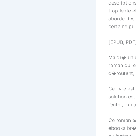
description
trop lente 
aborde des 
certaine pu
[EPUB, PDF]
Malgr� un d
roman qui es
d�routant, 
Ce livre est
solution es
l’enfer, rom
Ce roman es
ebooks br�v
du lecteur.