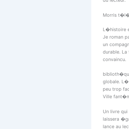
Morris t�l
L�histoire 
Je roman pa
un compagno
durable. La 
convaincu.
biblioth�q
globale. L��
peu trop fa
Ville fant�m
Un livre qu
laissera �g
lance au le