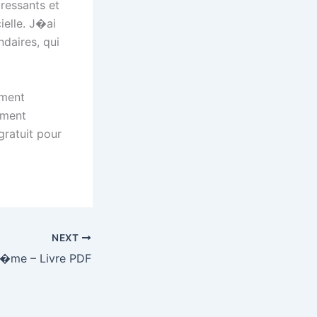
essants et
ielle. J�ai
aires, qui
iment
ement
ratuit pour
NEXT
nt�me – Livre PDF