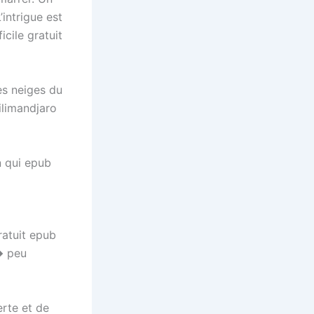
intrigue est
cile gratuit
es neiges du
ilimandjaro
n qui epub
ratuit epub
� peu
rte et de