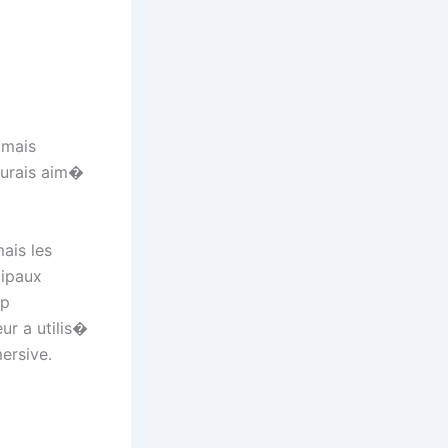
 mais
aurais aim�
ais les
cipaux
op
ur a utilis�
ersive.