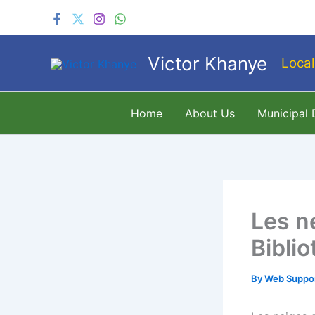
Skip
to
content
Victor Khanye
Local
Home
About Us
Municipal
Les n
Bibli
By
Web Suppo