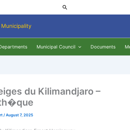
Search
 Municipality
 Departments
Municipal Council
Documents
M
eiges du Kilimandjaro –
oth�que
rt
/
August 7, 2025