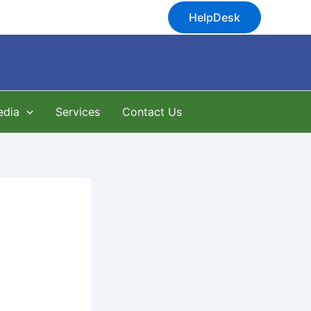
HelpDesk
edia
Services
Contact Us