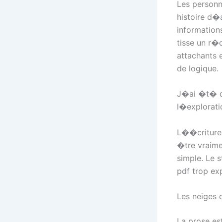
Les personn
histoire d�
information
tisse un r�
attachants e
de logique.
J�ai �t� d
l�explorat
L��criture 
�tre vraime
simple. Le s
pdf trop ex
Les neiges 
La prose es