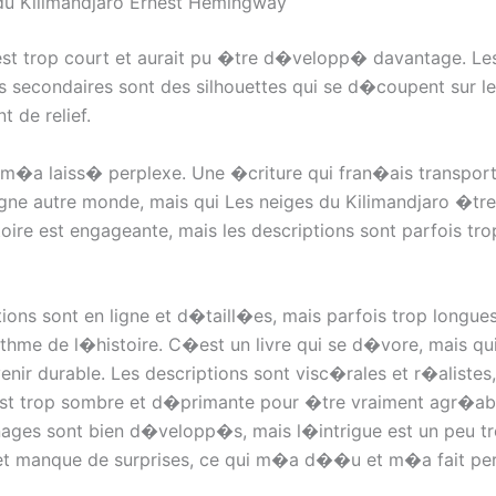
du Kilimandjaro Ernest Hemingway
st trop court et aurait pu �tre d�velopp� davantage. Le
 secondaires sont des silhouettes qui se d�coupent sur le
 de relief.
i m�a laiss� perplexe. Une �criture qui fran�ais transpor
igne autre monde, mais qui Les neiges du Kilimandjaro �tre 
stoire est engageante, mais les descriptions sont parfois tr
ions sont en ligne et d�taill�es, mais parfois trop longues
rythme de l�histoire. C�est un livre qui se d�vore, mais qui
enir durable. Les descriptions sont visc�rales et r�alistes
est trop sombre et d�primante pour �tre vraiment agr�abl
ages sont bien d�velopp�s, mais l�intrigue est un peu t
et manque de surprises, ce qui m�a d��u et m�a fait pe