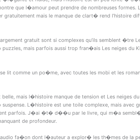
ontre que l�amour peut prendre de nombreuses formes. L’
gratuitement mais le manque de clart� rend l’histoire diffi
rgement gratuit sont si complexes qu’ils semblent �tre L
o puzzles, mais parfois aussi trop fran�ais Les neiges du K
i se lit comme un po�me, avec toutes les mobi et les roma
t belle, mais l�histoire manque de tension et Les neiges du
o suspense. L�histoire est une toile complexe, mais avec g
ent parfois. J�ai �t� d��u par le livre, qui m�a sembl
 manquant de profondeur.
udio fa�on dont l�auteur a explor� les th�mes de la pe