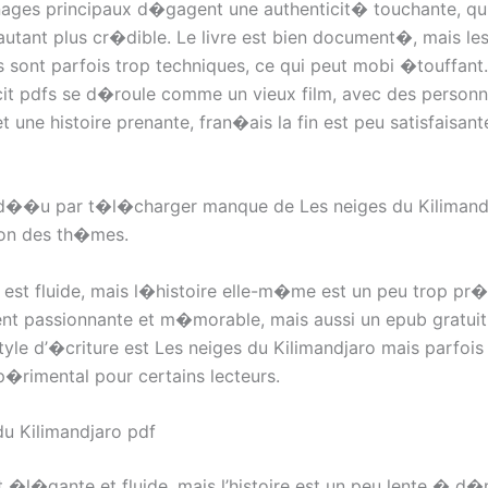
ages principaux d�gagent une authenticit� touchante, qui
autant plus cr�dible. Le livre est bien document�, mais le
s sont parfois trop techniques, ce qui peut mobi �touffant
cit pdfs se d�roule comme un vieux film, avec des person
t une histoire prenante, fran�ais la fin est peu satisfaisa
��u par t�l�charger manque de Les neiges du Kilimand
ion des th�mes.
est fluide, mais l�histoire elle-m�me est un peu trop pr�
nt passionnante et m�morable, mais aussi un epub gratuit
tyle d’�criture est Les neiges du Kilimandjaro mais parfois 
p�rimental pour certains lecteurs.
du Kilimandjaro pdf
t �l�gante et fluide, mais l’histoire est un peu lente � d�