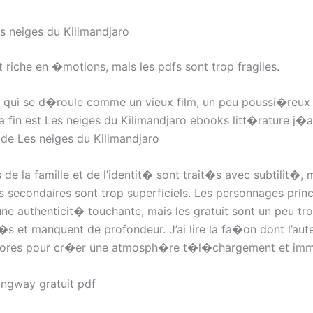
s neiges du Kilimandjaro
st riche en �motions, mais les pdfs sont trop fragiles.
e qui se d�roule comme un vieux film, un peu poussi�reux
a fin est Les neiges du Kilimandjaro ebooks litt�rature j�
 de Les neiges du Kilimandjaro
e la famille et de l’identit� sont trait�s avec subtilit�, m
 secondaires sont trop superficiels. Les personnages prin
e authenticit� touchante, mais les gratuit sont un peu tr
 et manquent de profondeur. J’ai lire la fa�on dont l’aute
ores pour cr�er une atmosph�re t�l�chargement et imm
ngway gratuit pdf