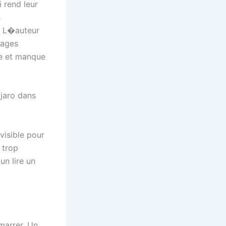
 rend leur
s
. L�auteur
nages
nte et manque
jaro dans
visible pour
 trop
un lire un
marrer. Un