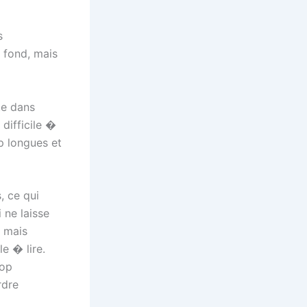
s
 fond, mais
te dans
difficile �
op longues et
, ce qui
 ne laisse
, mais
e � lire.
rop
rdre