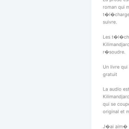
roman qui m
t�l�charger 
suivre.
Les t�l�cha
Kilimandjar
r�soudre.
Un livre qu
gratuit
La audio es
Kilimandjar
qui se coup
original et
J�ai aim� a