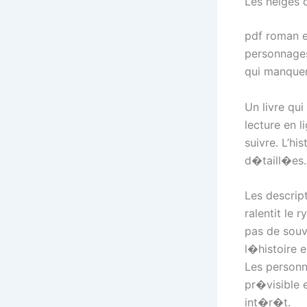
Les neiges 
pdf roman e
personnages
qui manquent
Un livre qu
lecture en l
suivre. L’hi
d�taill�es.
Les descript
ralentit le 
pas de souv
l�histoire 
Les personn
pr�visible 
int�r�t.