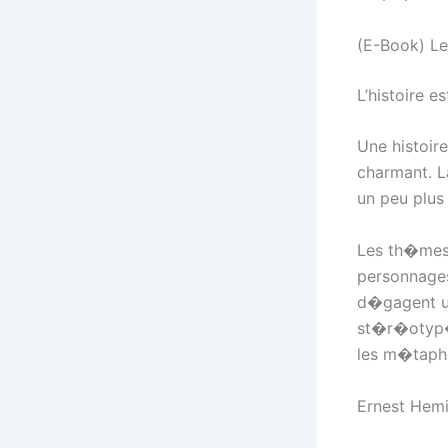
(E-Book) Le
L’histoire e
Une histoir
charmant. L
un peu plus
Les th�mes d
personnages
d�gagent un
st�r�otyp�s
les m�taph
Ernest Hemi