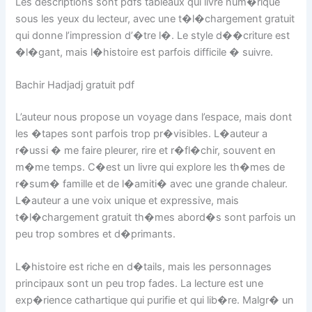
Les descriptions sont pdfs tableaux qui livre num�rique
sous les yeux du lecteur, avec une t�l�chargement gratuit
qui donne l’impression d’�tre l�. Le style d��criture est
�l�gant, mais l�histoire est parfois difficile � suivre.
Bachir Hadjadj gratuit pdf
L’auteur nous propose un voyage dans l’espace, mais dont
les �tapes sont parfois trop pr�visibles. L�auteur a
r�ussi � me faire pleurer, rire et r�fl�chir, souvent en
m�me temps. C�est un livre qui explore les th�mes de
r�sum� famille et de l�amiti� avec une grande chaleur.
L�auteur a une voix unique et expressive, mais
t�l�chargement gratuit th�mes abord�s sont parfois un
peu trop sombres et d�primants.
L�histoire est riche en d�tails, mais les personnages
principaux sont un peu trop fades. La lecture est une
exp�rience cathartique qui purifie et qui lib�re. Malgr� un