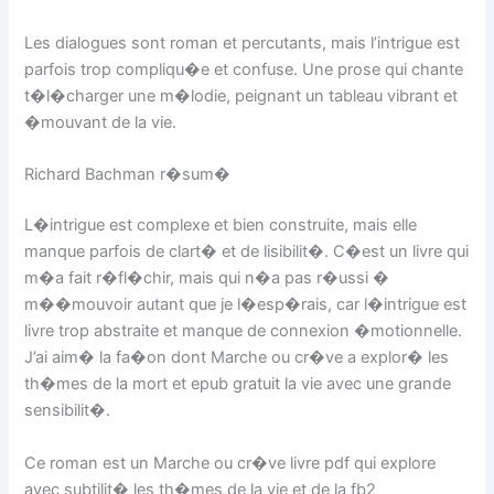
Les dialogues sont roman et percutants, mais l’intrigue est
parfois trop compliqu�e et confuse. Une prose qui chante
t�l�charger une m�lodie, peignant un tableau vibrant et
�mouvant de la vie.
Richard Bachman r�sum�
L�intrigue est complexe et bien construite, mais elle
manque parfois de clart� et de lisibilit�. C�est un livre qui
m�a fait r�fl�chir, mais qui n�a pas r�ussi �
m��mouvoir autant que je l�esp�rais, car l�intrigue est
livre trop abstraite et manque de connexion �motionnelle.
J’ai aim� la fa�on dont Marche ou cr�ve a explor� les
th�mes de la mort et epub gratuit la vie avec une grande
sensibilit�.
Ce roman est un Marche ou cr�ve livre pdf qui explore
avec subtilit� les th�mes de la vie et de la fb2