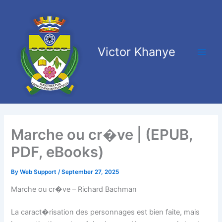
Skip
Main
to
Men
content
Victor Khanye
Marche ou cr�ve | (EPUB,
PDF, eBooks)
By
Web Support
/
September 27, 2025
Marche ou cr�ve – Richard Bachman
La caract�risation des personnages est bien faite, mais