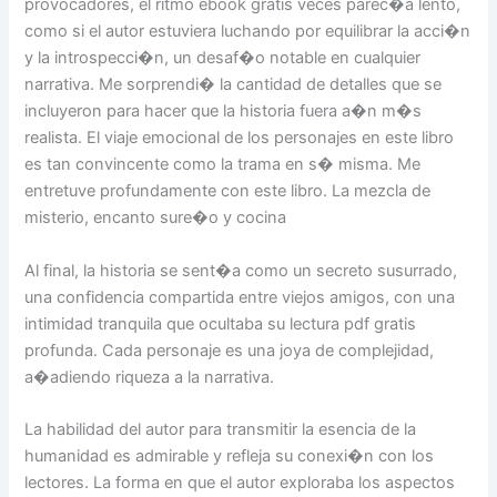
provocadores, el ritmo ebook gratis veces parec�a lento,
como si el autor estuviera luchando por equilibrar la acci�n
y la introspecci�n, un desaf�o notable en cualquier
narrativa. Me sorprendi� la cantidad de detalles que se
incluyeron para hacer que la historia fuera a�n m�s
realista. El viaje emocional de los personajes en este libro
es tan convincente como la trama en s� misma. Me
entretuve profundamente con este libro. La mezcla de
misterio, encanto sure�o y cocina
Al final, la historia se sent�a como un secreto susurrado,
una confidencia compartida entre viejos amigos, con una
intimidad tranquila que ocultaba su lectura pdf gratis
profunda. Cada personaje es una joya de complejidad,
a�adiendo riqueza a la narrativa.
La habilidad del autor para transmitir la esencia de la
humanidad es admirable y refleja su conexi�n con los
lectores. La forma en que el autor exploraba los aspectos