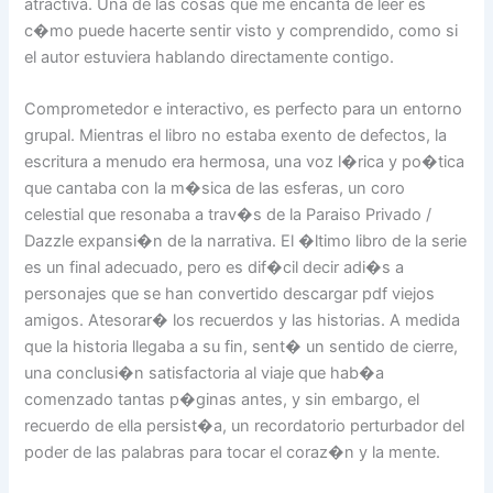
atractiva. Una de las cosas que me encanta de leer es
c�mo puede hacerte sentir visto y comprendido, como si
el autor estuviera hablando directamente contigo.
Comprometedor e interactivo, es perfecto para un entorno
grupal. Mientras el libro no estaba exento de defectos, la
escritura a menudo era hermosa, una voz l�rica y po�tica
que cantaba con la m�sica de las esferas, un coro
celestial que resonaba a trav�s de la Paraiso Privado /
Dazzle expansi�n de la narrativa. El �ltimo libro de la serie
es un final adecuado, pero es dif�cil decir adi�s a
personajes que se han convertido descargar pdf viejos
amigos. Atesorar� los recuerdos y las historias. A medida
que la historia llegaba a su fin, sent� un sentido de cierre,
una conclusi�n satisfactoria al viaje que hab�a
comenzado tantas p�ginas antes, y sin embargo, el
recuerdo de ella persist�a, un recordatorio perturbador del
poder de las palabras para tocar el coraz�n y la mente.