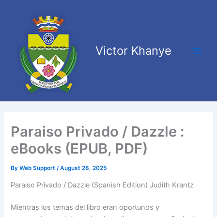
Skip
Main
to
Men
content
Victor Khanye
Paraiso Privado / Dazzle :
eBooks (EPUB, PDF)
By
Web Support
/
August 28, 2025
Paraiso Privado / Dazzle (Spanish Edition) Judith Krantz
Mientras los temas del libro eran oportunos y