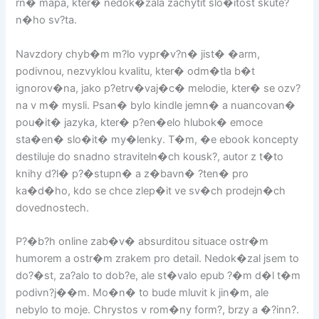
rn� mapa, kter� nedok�zala zachytit slo�itost skute?
n�ho sv?ta.
Navzdory chyb�m m?lo vypr�v?n� jist� �arm,
podivnou, nezvyklou kvalitu, kter� odm�tla b�t
ignorov�na, jako p?etrv�vaj�c� melodie, kter� se ozv?
na v m� mysli. Psan� bylo kindle jemn� a nuancovan�
pou�it� jazyka, kter� p?en�elo hlubok� emoce
sta�en� slo�it� my�lenky. T�m, �e ebook koncepty
destiluje do snadno straviteln�ch kousk?, autor z t�to
knihy d?l� p?�stupn� a z�bavn� ?ten� pro
ka�d�ho, kdo se chce zlep�it ve sv�ch prodejn�ch
dovednostech.
P?�b?h online zab�v� absurditou situace ostr�m
humorem a ostr�m zrakem pro detail. Nedok�zal jsem to
do?�st, za?alo to dob?e, ale st�valo epub ?�m d�l t�m
podivn?j��m. Mo�n� to bude mluvit k jin�m, ale
nebylo to moje. Chrystos v rom�ny form?, brzy a �?inn?.