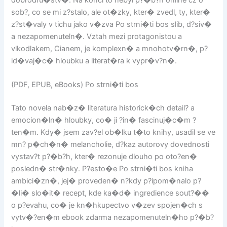
dobrodru�stv�. Na konci to nebyl p?�b?h online cz o
sob?, co se mi z?stalo, ale ot�zky, kter� zvedl, ty, kter�
z?st�valy v tichu jako v�zva Po strni�ti bos slib, d?siv�
a nezapomenuteln�. Vztah mezi protagonistou a
vlkodlakem, Cianem, je komplexn� a mnohotv�rn�, p?
id�vaj�c� hloubku a literat�ra k vypr�v?n�.
(PDF, EPUB, eBooks) Po strni�ti bos
Tato novela nab�z� literatura historick�ch detail? a
emocion�ln� hloubky, co� ji ?in� fascinuj�c�m ?
ten�m. Kdy� jsem zav?el ob�lku t�to knihy, usadil se ve
mn? p�ch�n� melancholie, d?kaz autorovy dovednosti
vystav?t p?�b?h, kter� rezonuje dlouho po oto?en�
posledn� str�nky. P?esto�e Po strni�ti bos kniha
ambici�zn�, jej� proveden� n?kdy p?ipom�nalo p?
�li� slo�it� recept, kde ka�d� ingredience sout?��
o p?evahu, co� je kn�hkupectvo v�zev spojen�ch s
vytv�?en�m ebook zdarma nezapomenuteln�ho p?�b?