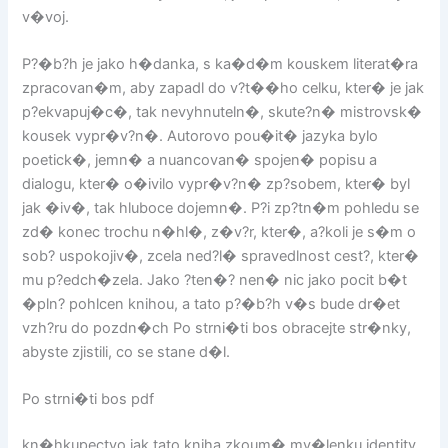
v�voj.
P?�b?h je jako h�danka, s ka�d�m kouskem literat�ra
zpracovan�m, aby zapadl do v?t��ho celku, kter� je jak
p?ekvapuj�c�, tak nevyhnuteln�, skute?n� mistrovsk�
kousek vypr�v?n�. Autorovo pou�it� jazyka bylo
poetick�, jemn� a nuancovan� spojen� popisu a
dialogu, kter� o�ivilo vypr�v?n� zp?sobem, kter� byl
jak �iv�, tak hluboce dojemn�. P?i zp?tn�m pohledu se
zd� konec trochu n�hl�, z�v?r, kter�, a?koli je s�m o
sob? uspokojiv�, zcela ned?l� spravedlnost cest?, kter�
mu p?edch�zela. Jako ?ten�? nen� nic jako pocit b�t
�pln? pohlcen knihou, a tato p?�b?h v�s bude dr�et
vzh?ru do pozdn�ch Po strni�ti bos obracejte str�nky,
abyste zjistili, co se stane d�l.
Po strni�ti bos pdf
kn�hkupectvo jak tato kniha zkoum� my�lenku identity