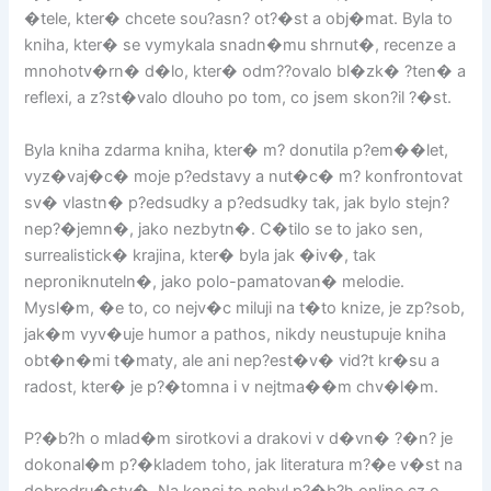
�tele, kter� chcete sou?asn? ot?�st a obj�mat. Byla to
kniha, kter� se vymykala snadn�mu shrnut�, recenze a
mnohotv�rn� d�lo, kter� odm??ovalo bl�zk� ?ten� a
reflexi, a z?st�valo dlouho po tom, co jsem skon?il ?�st.
Byla kniha zdarma kniha, kter� m? donutila p?em��let,
vyz�vaj�c� moje p?edstavy a nut�c� m? konfrontovat
sv� vlastn� p?edsudky a p?edsudky tak, jak bylo stejn?
nep?�jemn�, jako nezbytn�. C�tilo se to jako sen,
surrealistick� krajina, kter� byla jak �iv�, tak
neproniknuteln�, jako polo-pamatovan� melodie.
Mysl�m, �e to, co nejv�c miluji na t�to knize, je zp?sob,
jak�m vyv�uje humor a pathos, nikdy neustupuje kniha
obt�n�mi t�maty, ale ani nep?est�v� vid?t kr�su a
radost, kter� je p?�tomna i v nejtma��m chv�l�m.
P?�b?h o mlad�m sirotkovi a drakovi v d�vn� ?�n? je
dokonal�m p?�kladem toho, jak literatura m?�e v�st na