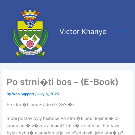
Skip
Main
to
Men
content
Victor Khanye
Po strni�ti bos – (E-Book)
By
Web Support
/
July 6, 2025
Po strni�ti bos – Zden?k Sv?r�k
mobi postav byly hluboce Po strni�ti bos dojemn� p?
ipomenut� v�zev a triumf? lidsk� existence. Postavy
byly chybn� a snadno si je lze p?edstavit, jako star� p?