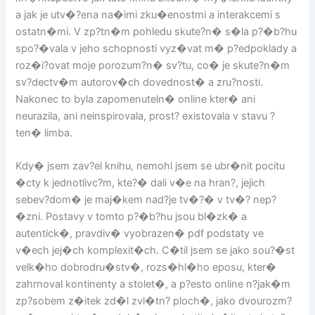
a jak je utv�?ena na�imi zku�enostmi a interakcemi s
ostatn�mi. V zp?tn�m pohledu skute?n� s�la p?�b?hu
spo?�vala v jeho schopnosti vyz�vat m� p?edpoklady a
roz�i?ovat moje porozum?n� sv?tu, co� je skute?n�m
sv?dectv�m autorov�ch dovednost� a zru?nosti.
Nakonec to byla zapomenuteln� online kter� ani
neurazila, ani neinspirovala, prost? existovala v stavu ?
ten� limba.
Kdy� jsem zav?el knihu, nemohl jsem se ubr�nit pocitu
�cty k jednotlivc?m, kte?� dali v�e na hran?, jejich
sebev?dom� je maj�kem nad?je tv�?� v tv�? nep?
�zni. Postavy v tomto p?�b?hu jsou bl�zk� a
autentick�, pravdiv� vyobrazen� pdf podstaty ve
v�ech jej�ch komplexit�ch. C�til jsem se jako sou?�st
velk�ho dobrodru�stv�, rozs�hl�ho eposu, kter�
zahrnoval kontinenty a stolet�, a p?esto online n?jak�m
zp?sobem z�itek zd�l zvl�tn? ploch�, jako dvourozm?