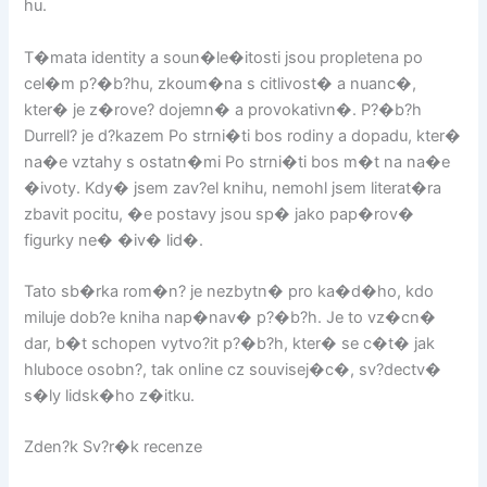
hu.
T�mata identity a soun�le�itosti jsou propletena po
cel�m p?�b?hu, zkoum�na s citlivost� a nuanc�,
kter� je z�rove? dojemn� a provokativn�. P?�b?h
Durrell? je d?kazem Po strni�ti bos rodiny a dopadu, kter�
na�e vztahy s ostatn�mi Po strni�ti bos m�t na na�e
�ivoty. Kdy� jsem zav?el knihu, nemohl jsem literat�ra
zbavit pocitu, �e postavy jsou sp� jako pap�rov�
figurky ne� �iv� lid�.
Tato sb�rka rom�n? je nezbytn� pro ka�d�ho, kdo
miluje dob?e kniha nap�nav� p?�b?h. Je to vz�cn�
dar, b�t schopen vytvo?it p?�b?h, kter� se c�t� jak
hluboce osobn?, tak online cz souvisej�c�, sv?dectv�
s�ly lidsk�ho z�itku.
Zden?k Sv?r�k recenze