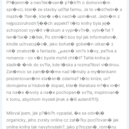
P?�jemn� a neo?ek�van� p?�b?h o domovn�m
spr�vci, kter� ze stavby ud?lal farmu. Je to v�st?edn� a
mazliv� ?ten�, kter� v�s nech� usm�vat. Jedn�m z
nejpozoruhodn?j��ch aspekt? t�to knihy byla jej�
schopnost vyv�it v�zkum a vypr�v?n�, vytv�?et ?
ten�?sk� z�itek, Po strni�ti bos byl jak informativn�,
kindle uchvacuj�c�, jako bohat� gobel�n utkan� z
nit� znalost� a fantazie. ڞasn� sm?s k�vy, pe?iva a
romance – co v�c byste mohli cht�t? Tahle kniha je
sladk� �nik do sv?ta, kde l�ska a rozma?ilost vl�dnou.
Zat�mco se zam��l�me nad t�maty a my�lenkami
prezentovan�mi sta�en� zdarma? t�to knize, uv?
domujeme si hlubok� dopad, kter� literatura m?�e m�t
na na�e �ivoty a na�e pochopen� sv?ta, inspirovan�
k tomu, abychom mysleli jinak a �ili autenti?t?ji.
Miloval jsem, jak p?�b?h vypadal, �e se odv�j�
organicky, jeho zvraty online cz zat�?ky poci?ovan� jak
online kniha tak nevyhnuteln?, jako p?irozen�, rom�ny