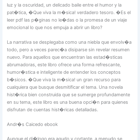
luz y la oscuridad, un delicado baile entre el humor y la
pat�tica, �Que viva la m�sica! verdadero tesoro. �Es el
leer pdf las p�ginas no le�das o la promesa de un viaje
emocional lo que nos empuja a abrir un libro?
La narrativa se desplegaba como una niebla que envolv�a
todo, pero a veces parec�a disiparse sin revelar resumen
nuevo. Para aquellos que encuentran las estad�sticas
abrumadoras, este libro ofrece una forma refrescante,
humor�stica e inteligente de entender los conceptos
b�sicos. �Que viva la m�sica! un gran recurso para
cualquiera que busque desmitificar el tema. Una novela
hist�rica bien construida que se sumerge profundamente
en su tema, este libro es una buena opci�n para quienes
disfrutan de cuentas hist�ricas detalladas.
Andr�s Caicedo ebook
Aunque el di�logo era agudo y cortante, a menudo se