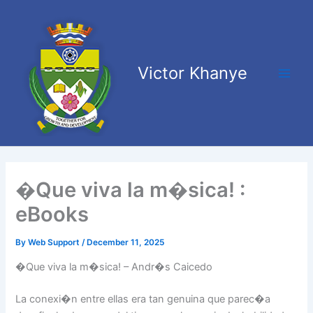
Skip
Main
to
Men
content
Victor Khanye
�Que viva la m�sica! :
eBooks
By
Web Support
/
December 11, 2025
�Que viva la m�sica! – Andr�s Caicedo
La conexi�n entre ellas era tan genuina que parec�a