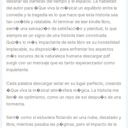
desafiar las barreras del tiempo y el espacio. La habilidad
del autor para �Que viva la m�sica! un equilibrio entre la
comedia y la tragedia es lo que hace que esta historia sea
tan cre�ble y relatable. Al terminar de leer kindle libro,
sent� una sensaci�n de satisfacci�n y plenitud, lo que
siempre es un signo de una historia bien construida.
Quiz�s lo m�s impactante de este libro es su honestidad
implacable, su disposici�n para enfrentar los aspectos
m�s oscuros de la naturaleza humana descargar pdf
surgir con un mensaje que es tanto esperanzador como
inquietante.
Cada palabra descargar estar en su lugar perfecto, creando
�Que viva la m�sica! atm�sfera m�gica. La historia me
llen� de optimismo, como un rayo de sol despu�s de una
tormenta.
Sent� como si estuviera flotando en una nube, desatado y
libre, mientras pasaba las p�ginas, pero el impacto de la