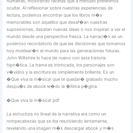
humanas, mostrando facetas que a menudo preferimos
ocultar. Al reflexionar sobre nuestras experiencias de
lectura, podemos encontrar que los libros m�s
memorables son aquellos que desaf�an nuestras
suposiciones, desatan nuevas ideas o nos inspiran a ver el
mundo desde una perspectiva fresca. La narraci�n es un
poderoso recordatorio de que las decisiones que tomamos
hoy moldear�n el mundo para las generaciones futuras.
John Wiltshire lo hace de nuevo con esta historia
hipn�tica. La trama es intrincada, los personajes son
v�vidos y la escritura es simplemente brillante. Es un
�Que viva la m�sica! que te quedar� grabado mucho
despu�s de ebook le�do la �ltima p�gina.
�Que viva la m�sica! pdf
La estructura no lineal de la narrativa era como un
rompecabezas que se iba resolviendo lentamente,
revelando una imagen m�s descargar ebook y m�s