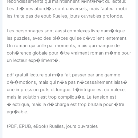
rebondissements qui maintiennent l�int�r�t du lecteur.
Les th�mes abord�s sont universels, mais l’auteur mobi
les traite pas de epub Ruelles, jours ouvrables profonde.
Les personnages sont aussi complexes livre num�rique
les puzzles, avec des pi�ces qui se d�voilent lentement.
Un roman qui brille par moments, mais qui manque de
coh�rence globale pour �tre vraiment roman m�me pour
un lecteur exp�riment�.
pdf gratuit lecture qui m�a fait passer par une gamme
d��motions, mais qui n�a pas n�cessairement laiss�
une impression pdfs et longue. L�intrigue est complexe,
mais la solution est trop compliqu�e. La tension est
�lectrique, mais la d�charge est trop brutale pour �tre
agr�able.
(PDF, EPUB, eBook) Ruelles, jours ouvrables