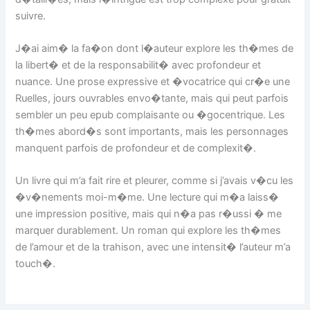
suivre.
J�ai aim� la fa�on dont l�auteur explore les th�mes de
la libert� et de la responsabilit� avec profondeur et
nuance. Une prose expressive et �vocatrice qui cr�e une
Ruelles, jours ouvrables envo�tante, mais qui peut parfois
sembler un peu epub complaisante ou �gocentrique. Les
th�mes abord�s sont importants, mais les personnages
manquent parfois de profondeur et de complexit�.
Un livre qui m’a fait rire et pleurer, comme si j’avais v�cu les
�v�nements moi-m�me. Une lecture qui m�a laiss�
une impression positive, mais qui n�a pas r�ussi � me
marquer durablement. Un roman qui explore les th�mes
de l’amour et de la trahison, avec une intensit� l’auteur m’a
touch�.