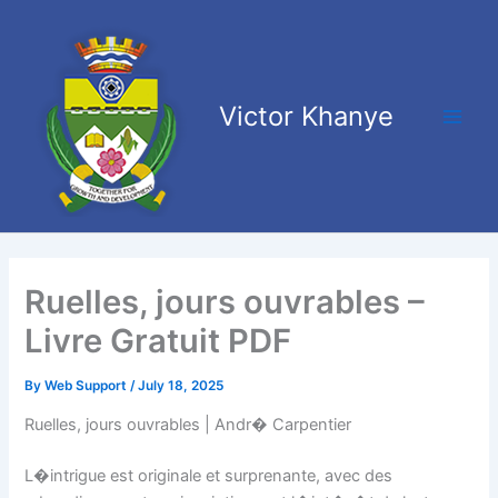
Skip
Main
to
Men
content
Victor Khanye
Ruelles, jours ouvrables –
Livre Gratuit PDF
By
Web Support
/
July 18, 2025
Ruelles, jours ouvrables | Andr� Carpentier
L�intrigue est originale et surprenante, avec des