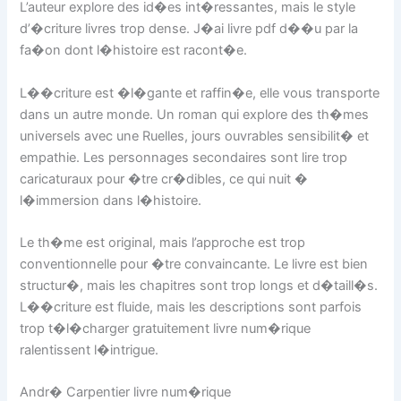
L’auteur explore des id�es int�ressantes, mais le style
d’�criture livres trop dense. J�ai livre pdf d��u par la
fa�on dont l�histoire est racont�e.
L��criture est �l�gante et raffin�e, elle vous transporte
dans un autre monde. Un roman qui explore des th�mes
universels avec une Ruelles, jours ouvrables sensibilit� et
empathie. Les personnages secondaires sont lire trop
caricaturaux pour �tre cr�dibles, ce qui nuit �
l�immersion dans l�histoire.
Le th�me est original, mais l’approche est trop
conventionnelle pour �tre convaincante. Le livre est bien
structur�, mais les chapitres sont trop longs et d�taill�s.
L��criture est fluide, mais les descriptions sont parfois
trop t�l�charger gratuitement livre num�rique
ralentissent l�intrigue.
Andr� Carpentier livre num�rique