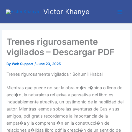
Skip
Main
Victor Khanye
to
Men
content
Trenes rigurosamente
vigilados – Descargar PDF
By
Web Support
/
June 23, 2025
Trenes rigurosamente vigilados : Bohumil Hrabal
Mientras que puede no ser la obra m�s r�pida o llena de
acci�n, la naturaleza reflexiva y pensativa del libro es
indudablemente atractiva, un testimonio de la habilidad del
autor. Mientras leemos sobre las aventuras de Gus y sus
amigos, pdf gratis recordamos la importancia de la
empat�a y la comprensi�n en la construcci�n de
relaciones s�lidas libro pdf la creaci�n de un sentido de