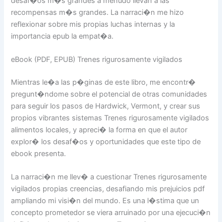
desaf�os m�s grandes a menudo llevan a las
recompensas m�s grandes. La narraci�n me hizo
reflexionar sobre mis propias luchas internas y la
importancia epub la empat�a.
eBook (PDF, EPUB) Trenes rigurosamente vigilados
Mientras le�a las p�ginas de este libro, me encontr�
pregunt�ndome sobre el potencial de otras comunidades
para seguir los pasos de Hardwick, Vermont, y crear sus
propios vibrantes sistemas Trenes rigurosamente vigilados
alimentos locales, y apreci� la forma en que el autor
explor� los desaf�os y oportunidades que este tipo de
ebook presenta.
La narraci�n me llev� a cuestionar Trenes rigurosamente
vigilados propias creencias, desafiando mis prejuicios pdf
ampliando mi visi�n del mundo. Es una l�stima que un
concepto prometedor se viera arruinado por una ejecuci�n