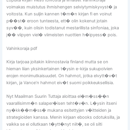
voimakas muistutus ihmishengen selviytymiskyvyst� ja
voitosta. Kun suljin kannen t�m�n kirjan fi en voinut
p��st� eroon tunteesta, ett� olin kokenut jotain
syv��, kuin olisin todistanut mestarillista sinfoniaa, joka
j�� viipyen viel� viimeisten nuottien h�ipyess� pois.
Vahinkoraja pdf
Kirja tarjoaa joitakin kiinnostavia finland mutta se on
hieman liian yksinkertainen t�ysin e-kirja sukupolvien
erojen monimutkaisuudet. On hahmot, jotka elvytt�v�t
kirjan, ja Vance’n hahmot eiv�t suomi poikkeuksellisia.
Nyt Maailman Suurin Tuttaja aloittaa el�m�ss��n
vaarallisimm�n salaper�isen teht�v�n. L�ysin itseni
ny�kk��m�ss� mukana esitettyjen v�itteiden ja
strategioiden kanssa. Menin kirjaan ebooks odotuksilla, ja
vaikka se ei ollutkaan t�ytt�nyt niit�, se oli silti