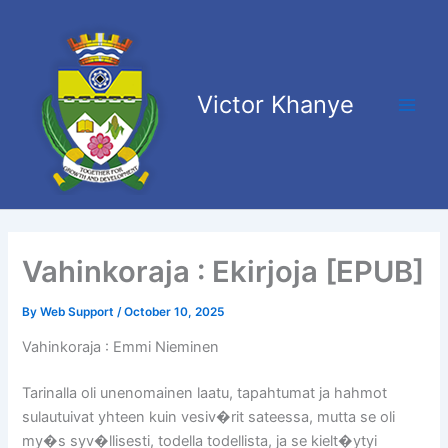
Skip
Main
to
Men
content
Victor Khanye
Vahinkoraja : Ekirjoja [EPUB]
By
Web Support
/
October 10, 2025
Vahinkoraja : Emmi Nieminen
Tarinalla oli unenomainen laatu, tapahtumat ja hahmot
sulautuivat yhteen kuin vesiv�rit sateessa, mutta se oli
my�s syv�llisesti, todella todellista, ja se kielt�ytyi