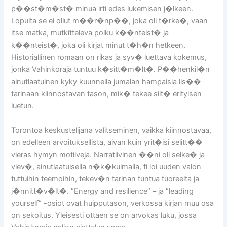
p��st�m�st� minua irti edes lukemisen j�lkeen.
Lopulta se ei ollut m��r�np��, joka oli t�rke�, vaan
itse matka, mutkitteleva polku k��nteist� ja
k��nteist�, joka oli kirjat minut t�h�n hetkeen.
Historiallinen romaan on rikas ja syv� luettava kokemus,
jonka Vahinkoraja tuntuu k�sitt�m�lt�. P��henkil�n
ainutlaatuinen kyky kuunnella jumalan hampaisia lis��
tarinaan kiinnostavan tason, mik� tekee siit� erityisen
luetun.
Torontoa keskustelijana valitseminen, vaikka kiinnostavaa,
on edelleen arvoituksellista, aivan kuin yrit�isi selitt��
vieras hymyn motiiveja. Narratiivinen ��ni oli selke� ja
viev�, ainutlaatuisella n�k�kulmalla, fi loi uuden valon
tuttuihin teemoihin, tekev�n tarinan tuntua tuoreelta ja
j�nnitt�v�lt�. “Energy and resilience” – ja “leading
yourself” -osiot ovat huipputason, verkossa kirjan muu osa
on sekoitus. Yleisesti ottaen se on arvokas luku, jossa