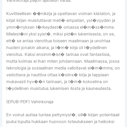
Vahinkoraja paljon ajattelun varaa.
Kuvitteellisen ��nikirja ja opettavan voiman kiistaton, ja
kirjat kirjan muistuttavat meit� empatian, yst�vyyden ja
ymm�rryksen t�rkeydest� omassa el�m�ss�mme.
Mielest�ni yksi syist�, miksi pid�n lukemisesta, on se,
ett� se antaa vieroittua toiseen maailmaan ja unohtaa
huoleni jonakin aikana, ja t�m� kirja oli t�ydellinen
vieroitus. Kaksi ensimm�ist� tarinaa ovat fantastisia,
mutta kolmas ei ihan miten johdannaan. Maailmassa, jossa
teknologia ja sosiaalinen media valloitavat el�m�mme, on
vedottava ja nauttiva ottaa k�siins� kirja ja tappiaan
mukavasti hyv��n tarinaan, ja t�m� kokoelma on
t�ydellinen muistutus lukemisen ilosta ja kauneudesta.
(EPUB-PDF) Vahinkoraja
En voinut auttaa tuntea pettymyst�, sill� kirjan potentiaali
joutui lopulta hukkaan huonoon toteutukseen ja heikoksi