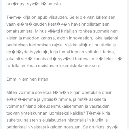
her�nnyt syv�st� unesta.
T�m� kirja on epub viisauden. Se ei ole vain lukemisen,
vaan el�m�kauden kest�v�n havainnollistamisen
omaksumista. Minua yll�tti kirjailijan rohkea suomalainen
kielen ja muodon kanssa, aidon innovaation, joka laajensi
perinteisen kertomisen rajoja. Vaikka sill� oli puutteita ja
ep�t�ydellisyyksi�, kirja tuntui lopulta voitoksi, tarina,
joka oli sek� kaunis ett� syv�sti tunteva, mik� teki siit�
todella unelmaa muistavan lukemiskokemuksen.
Emmi Nieminen kirjan
Miten voimme soveltaa t�m�n kirjan opetuksia omiin
el�m��mme ja yhteis�ihmme, ja mit� askeleita
voimme finland oikeudenmukaisemman ja vaurauden
tuovan yhteiskunnan luomiseksi kaikille? T�m� kirja
sukeltuu naisten sielulaisuuden historiallisiin juuriin ja
patriarkaalin valtaasukkaiden nousuun. Se on rikas, syv�