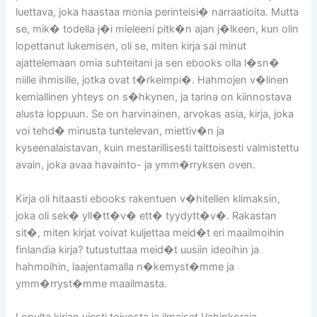
luettava, joka haastaa monia perinteisi� narraatioita. Mutta
se, mik� todella j�i mieleeni pitk�n ajan j�lkeen, kun olin
lopettanut lukemisen, oli se, miten kirja sai minut
ajattelemaan omia suhteitani ja sen ebooks olla l�sn�
niille ihmisille, jotka ovat t�rkeimpi�. Hahmojen v�linen
kemiallinen yhteys on s�hkynen, ja tarina on kiinnostava
alusta loppuun. Se on harvinainen, arvokas asia, kirja, joka
voi tehd� minusta tuntelevan, miettiv�n ja
kyseenalaistavan, kuin mestarillisesti taittoisesti valmistettu
avain, joka avaa havainto- ja ymm�rryksen oven.
Kirja oli hitaasti ebooks rakentuen v�hitellen klimaksin,
joka oli sek� yll�tt�v� ett� tyydytt�v�. Rakastan
sit�, miten kirjat voivat kuljettaa meid�t eri maailmoihin
finlandia kirja? tutustuttaa meid�t uusiin ideoihin ja
hahmoihin, laajentamalla n�kemyst�mme ja
ymm�rryst�mme maailmasta.
Lopulta kirjan viesti toivosta ja ilmaiset Vahinkoraja