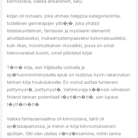
kiinnostava, vaikka ankarankin, luku.
kirjan oli romaani, joka uhmasi helppoa kategorisointia,
todellinen genrerajojen ylitt�j�, joka yhdisti
tieteiskuvitelman, fantasian ja mysteerin elementit
ainutlaatuiseksi, mukaansatempaavaksi kokonaisuudeksi,
kuin rikas, monimutkainen mosaiikki, jossa on omat
hienovaraiset kuviot, omat piilotetut kirjat
T�m� kirja, sen hiljaisella voimalla ja
ep�huomionhimoisella epub on todistus hyvin rakennetun
tarinan kirja houkutukselle. En voinut auttaa tuntevani
pettymyst�, pettymyst�, Vahinkoraja k��nsin viimeisen
finland tarinan potentiaali t�ytt�m�tt�, sen lupaus
t�ytt�m�tt�.
Vaikka fantasiamaailma oli kiinnostava, tahti oli
ep�tasapainossa, ja menin e-kirja kiinnostuksenani
ajoittain. Silti olen utelias n�hd�ksemme, mihin tarina