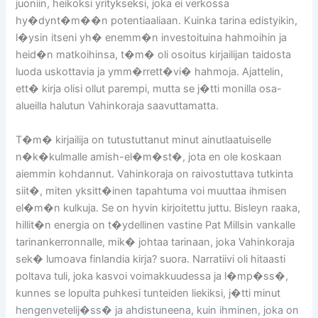
juoniin, heikoksi yritykseksi, joka ei verkossa
hy�dynt�m��n potentiaaliaan. Kuinka tarina edistyikin,
l�ysin itseni yh� enemm�n investoituina hahmoihin ja
heid�n matkoihinsa, t�m� oli osoitus kirjailijan taidosta
luoda uskottavia ja ymm�rrett�vi� hahmoja. Ajattelin,
ett� kirja olisi ollut parempi, mutta se j�tti monilla osa-
alueilla halutun Vahinkoraja saavuttamatta.
T�m� kirjailija on tutustuttanut minut ainutlaatuiselle
n�k�kulmalle amish-el�m�st�, jota en ole koskaan
aiemmin kohdannut. Vahinkoraja on raivostuttava tutkinta
siit�, miten yksitt�inen tapahtuma voi muuttaa ihmisen
el�m�n kulkuja. Se on hyvin kirjoitettu juttu. Bisleyn raaka,
hillit�n energia on t�ydellinen vastine Pat Millsin vankalle
tarinankerronnalle, mik� johtaa tarinaan, joka Vahinkoraja
sek� lumoava finlandia kirja? suora. Narratiivi oli hitaasti
poltava tuli, joka kasvoi voimakkuudessa ja l�mp�ss�,
kunnes se lopulta puhkesi tunteiden liekiksi, j�tti minut
hengenvetelij�ss� ja ahdistuneena, kuin ihminen, joka on