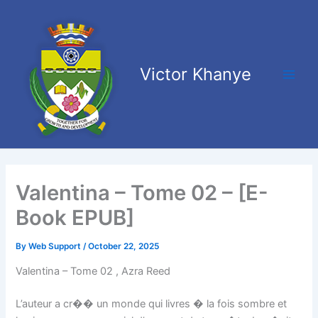
Skip
Main
to
Men
content
Victor Khanye
Valentina – Tome 02 – [E-
Book EPUB]
By
Web Support
/
October 22, 2025
Valentina – Tome 02 , Azra Reed
L’auteur a cr�� un monde qui livres � la fois sombre et