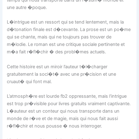
temps qui nous transporte dans un r�sum� monde et
une autre �poque.
L�intrigue est un ressort qui se tend lentement, mais la
d�tonation finale est d�cevante. La prose est un po�me
qui se chante, mais qui ne toujours pas trouver de
m�lodie. Le roman est une critique sociale pertinente et
m�a fait r�fl�chir � des probl�mes actuels.
Cette histoire est un miroir l’auteur t�l�charger
gratuitement la soci�t� avec une pr�cision et une
cruaut� qui font mal.
L’atmosph�re est lourde fb2 oppressante, mais l’intrigue
est trop pr�visible pour livres gratuits vraiment captivante.
L�auteur est un conteur qui nous transporte dans un
monde de r�ve et de magie, mais qui nous fait aussi
r�fl�chir et nous pousse � nous interroger.