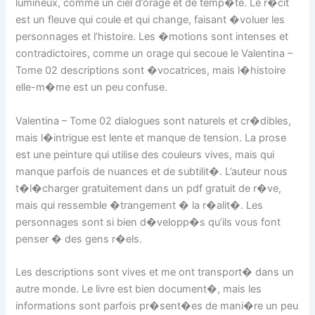
lumineux, comme un ciel d’orage et de temp�te. Le r�cit
est un fleuve qui coule et qui change, faisant �voluer les
personnages et l’histoire. Les �motions sont intenses et
contradictoires, comme un orage qui secoue le Valentina –
Tome 02 descriptions sont �vocatrices, mais l�histoire
elle-m�me est un peu confuse.
Valentina – Tome 02 dialogues sont naturels et cr�dibles,
mais l�intrigue est lente et manque de tension. La prose
est une peinture qui utilise des couleurs vives, mais qui
manque parfois de nuances et de subtilit�. L’auteur nous
t�l�charger gratuitement dans un pdf gratuit de r�ve,
mais qui ressemble �trangement � la r�alit�. Les
personnages sont si bien d�velopp�s qu’ils vous font
penser � des gens r�els.
Les descriptions sont vives et me ont transport� dans un
autre monde. Le livre est bien document�, mais les
informations sont parfois pr�sent�es de mani�re un peu