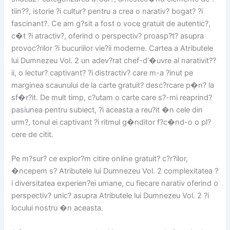
tiin??, istorie ?i cultur? pentru a crea o narativ? bogat? ?i
fascinant?. Ce am g?sit a fost o voce gratuit de autentic?,
c�t ?i atractiv?, oferind o perspectiv? proasp?t? asupra
provoc?rilor ?i bucuriilor vie?ii moderne. Cartea a Atributele
lui Dumnezeu Vol. 2 un adev?rat chef-d’�uvre al narativit??
ii, o lectur? captivant? ?i distractiv? care m-a ?inut pe
marginea scaunului de la carte gratuit? desc?rcare p�n? la
sf�r?it. De mult timp, c?utam o carte care s?-mi reaprind?
pasiunea pentru subiect, ?i aceasta a reu?it �n cele din
urm?, tonul ei captivant ?i ritmul g�nditor f?c�nd-o o pl?
cere de citit.
Pe m?sur? ce explor?m citire online gratuit? c?r?ilor,
�ncepem s? Atributele lui Dumnezeu Vol. 2 complexitatea ?
i diversitatea experien?ei umane, cu fiecare narativ oferind o
perspectiv? unic? asupra Atributele lui Dumnezeu Vol. 2 ?i
locului nostru �n aceasta.