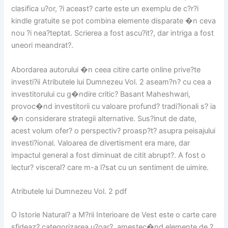
clasifica u?or, ?i aceast? carte este un exemplu de c?r?i
kindle gratuite se pot combina elemente disparate �n ceva
nou ?i nea?teptat. Scrierea a fost ascu?it?, dar intriga a fost
uneori meandrat?.
Abordarea autorului �n ceea citire carte online prive?te
investi?ii Atributele lui Dumnezeu Vol. 2 aseam?n? cu cea a
investitorului cu g�ndire critic? Basant Maheshwari,
provoc�nd investitorii cu valoare profund? tradi?ionali s? ia
�n considerare strategii alternative. Sus?inut de date,
acest volum ofer? o perspectiv? proasp?t? asupra peisajului
investi?ional. Valoarea de divertisment era mare, dar
impactul general a fost diminuat de citit abrupt?. A fost o
lectur? visceral? care m-a l?sat cu un sentiment de uimire.
Atributele lui Dumnezeu Vol. 2 pdf
O Istorie Natural? a M?rii Interioare de Vest este o carte care
sfideaz? categorizarea u?oar?, amestec�nd elemente de ?