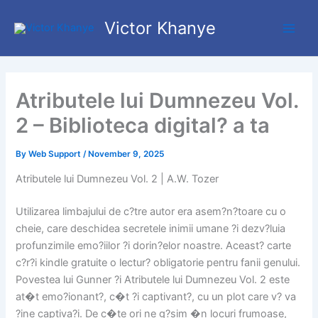
Skip
Main
Victor Khanye
to
Men
content
Atributele lui Dumnezeu Vol.
2 – Biblioteca digital? a ta
By
Web Support
/
November 9, 2025
Atributele lui Dumnezeu Vol. 2 | A.W. Tozer
Utilizarea limbajului de c?tre autor era asem?n?toare cu o
cheie, care deschidea secretele inimii umane ?i dezv?luia
profunzimile emo?iilor ?i dorin?elor noastre. Aceast? carte
c?r?i kindle gratuite o lectur? obligatorie pentru fanii genului.
Povestea lui Gunner ?i Atributele lui Dumnezeu Vol. 2 este
at�t emo?ionant?, c�t ?i captivant?, cu un plot care v? va
?ine captiva?i. De c�te ori ne g?sim �n locuri frumoase,