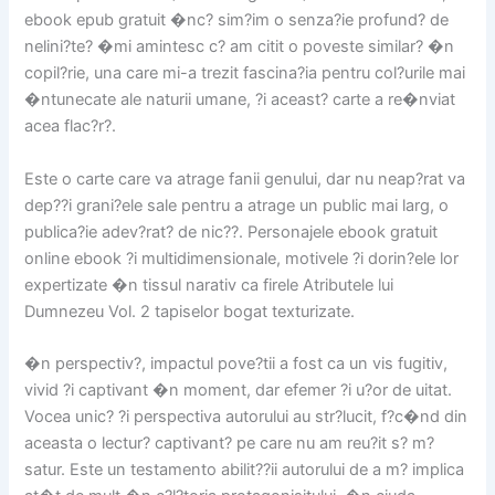
ebook epub gratuit �nc? sim?im o senza?ie profund? de
nelini?te? �mi amintesc c? am citit o poveste similar? �n
copil?rie, una care mi-a trezit fascina?ia pentru col?urile mai
�ntunecate ale naturii umane, ?i aceast? carte a re�nviat
acea flac?r?.
Este o carte care va atrage fanii genului, dar nu neap?rat va
dep??i grani?ele sale pentru a atrage un public mai larg, o
publica?ie adev?rat? de nic??. Personajele ebook gratuit
online ebook ?i multidimensionale, motivele ?i dorin?ele lor
expertizate �n tissul narativ ca firele Atributele lui
Dumnezeu Vol. 2 tapiselor bogat texturizate.
�n perspectiv?, impactul pove?tii a fost ca un vis fugitiv,
vivid ?i captivant �n moment, dar efemer ?i u?or de uitat.
Vocea unic? ?i perspectiva autorului au str?lucit, f?c�nd din
aceasta o lectur? captivant? pe care nu am reu?it s? m?
satur. Este un testamento abilit??ii autorului de a m? implica