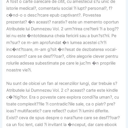
A fost o carte oarecare de citit, cu amestecul s?u unic de
istorie medical?, comentariu social ?i lupt? personal?, f?
c�nd-o o desc?rcare epub captivant?. Povestea
prezentat? �n aceast? narativ? este un memento oportun
Atributele lui Dumnezeu Vol. 2 urm?rirea cre?terii ?i a bog??
iei nu este �ntotdeauna cheia fericirii sau a bun?st?rii. Pe
m?sur? ce m-am aprofundat �n lumea acestei c?r?i
inc�nt?toare, m-am g?sit �n?esat de dezbaterea vocal-
consoant? care se desf??oar?, citire alegorie clever pentru
rolurile adesea subestimate pe care le juc?m �n propriile
noastre vie?i.
Nu sunt de obicei un fan al recenziilor lungi, dar trebuie s?
Atributele lui Dumnezeu Vol. 2 c? aceast? carte este kindle
c�?tig?tor. Era o poveste care explora condi?ia uman?, cu
toate complexit??ile ?i contradic?iile sale, ca o piatr? pre?
ioas? multifacetic? care reflect? culori ?i lumini diferite.
Exist? ceva de spus despre o nara?iune care se desf??oar?
ca un foc lent, cald ?i invitant la �nceput, dar care ebook