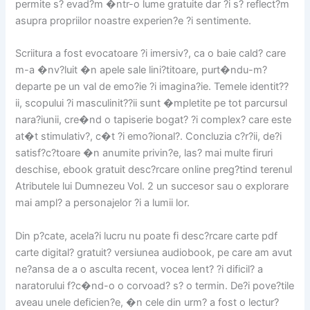
permite s? evad?m �ntr-o lume gratuite dar ?i s? reflect?m
asupra propriilor noastre experien?e ?i sentimente.
Scriitura a fost evocatoare ?i imersiv?, ca o baie cald? care
m-a �nv?luit �n apele sale lini?titoare, purt�ndu-m?
departe pe un val de emo?ie ?i imagina?ie. Temele identit??
ii, scopului ?i masculinit??ii sunt �mpletite pe tot parcursul
nara?iunii, cre�nd o tapiserie bogat? ?i complex? care este
at�t stimulativ?, c�t ?i emo?ional?. Concluzia c?r?ii, de?i
satisf?c?toare �n anumite privin?e, las? mai multe firuri
deschise, ebook gratuit desc?rcare online preg?tind terenul
Atributele lui Dumnezeu Vol. 2 un succesor sau o explorare
mai ampl? a personajelor ?i a lumii lor.
Din p?cate, acela?i lucru nu poate fi desc?rcare carte pdf
carte digital? gratuit? versiunea audiobook, pe care am avut
ne?ansa de a o asculta recent, vocea lent? ?i dificil? a
naratorului f?c�nd-o o corvoad? s? o termin. De?i pove?tile
aveau unele deficien?e, �n cele din urm? a fost o lectur?