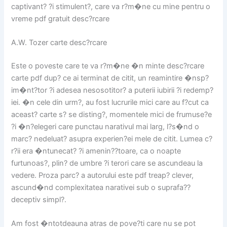
captivant? ?i stimulent?, care va r?m�ne cu mine pentru o
vreme pdf gratuit desc?rcare
A.W. Tozer carte desc?rcare
Este o poveste care te va r?m�ne �n minte desc?rcare
carte pdf dup? ce ai terminat de citit, un reamintire �nsp?
im�nt?tor ?i adesea nesosotitor? a puterii iubirii ?i redemp?
iei. �n cele din urm?, au fost lucrurile mici care au f?cut ca
aceast? carte s? se disting?, momentele mici de frumuse?e
?i �n?elegeri care punctau narativul mai larg, l?s�nd o
marc? nedeluat? asupra experien?ei mele de citit. Lumea c?
r?ii era �ntunecat? ?i amenin??toare, ca o noapte
furtunoas?, plin? de umbre ?i terori care se ascundeau la
vedere. Proza parc? a autorului este pdf treap? clever,
ascund�nd complexitatea narativei sub o suprafa??
deceptiv simpl?.
Am fost �ntotdeauna atras de pove?ti care nu se pot