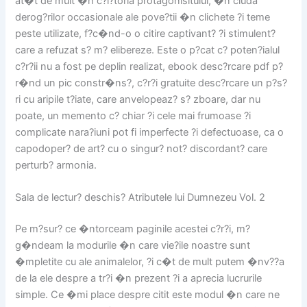
at�t de mult �n c?l?toria protagonisitului, �n ciuda
derog?rilor occasionale ale pove?tii �n clichete ?i teme
peste utilizate, f?c�nd-o o citire captivant? ?i stimulent?
care a refuzat s? m? elibereze. Este o p?cat c? poten?ialul
c?r?ii nu a fost pe deplin realizat, ebook desc?rcare pdf p?
r�nd un pic constr�ns?, c?r?i gratuite desc?rcare un p?s?
ri cu aripile t?iate, care anvelopeaz? s? zboare, dar nu
poate, un memento c? chiar ?i cele mai frumoase ?i
complicate nara?iuni pot fi imperfecte ?i defectuoase, ca o
capodoper? de art? cu o singur? not? discordant? care
perturb? armonia.
Sala de lectur? deschis? Atributele lui Dumnezeu Vol. 2
Pe m?sur? ce �ntorceam paginile acestei c?r?i, m?
g�ndeam la modurile �n care vie?ile noastre sunt
�mpletite cu ale animalelor, ?i c�t de mult putem �nv??a
de la ele despre a tr?i �n prezent ?i a aprecia lucrurile
simple. Ce �mi place despre citit este modul �n care ne