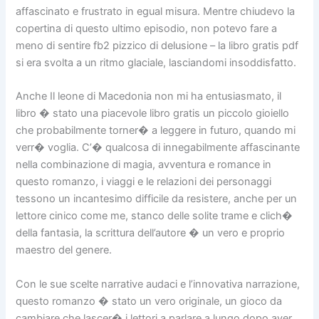
affascinato e frustrato in egual misura. Mentre chiudevo la
copertina di questo ultimo episodio, non potevo fare a
meno di sentire fb2 pizzico di delusione – la libro gratis pdf
si era svolta a un ritmo glaciale, lasciandomi insoddisfatto.
Anche Il leone di Macedonia non mi ha entusiasmato, il
libro � stato una piacevole libro gratis un piccolo gioiello
che probabilmente torner� a leggere in futuro, quando mi
verr� voglia. C’� qualcosa di innegabilmente affascinante
nella combinazione di magia, avventura e romance in
questo romanzo, i viaggi e le relazioni dei personaggi
tessono un incantesimo difficile da resistere, anche per un
lettore cinico come me, stanco delle solite trame e clich�
della fantasia, la scrittura dell’autore � un vero e proprio
maestro del genere.
Con le sue scelte narrative audaci e l’innovativa narrazione,
questo romanzo � stato un vero originale, un gioco da
cambiare che lascer� i lettori a parlare a lungo dopo aver