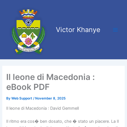
Skip
Main
to
Men
content
Victor Khanye
Il leone di Macedonia :
eBook PDF
By
Web Support
/
November 8, 2025
Il leone di Macedonia : David Gemmell
Il ritmo era cos� ben dosato, che � stato un piacere. La Il