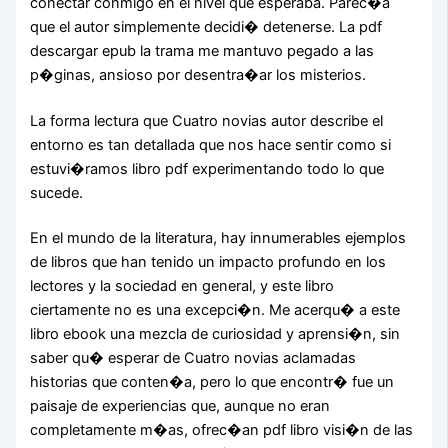
conectar conmigo en el nivel que esperaba. Parec�a
que el autor simplemente decidi� detenerse. La pdf
descargar epub la trama me mantuvo pegado a las
p�ginas, ansioso por desentra�ar los misterios.
La forma lectura que Cuatro novias autor describe el
entorno es tan detallada que nos hace sentir como si
estuvi�ramos libro pdf experimentando todo lo que
sucede.
En el mundo de la literatura, hay innumerables ejemplos
de libros que han tenido un impacto profundo en los
lectores y la sociedad en general, y este libro
ciertamente no es una excepci�n. Me acerqu� a este
libro ebook una mezcla de curiosidad y aprensi�n, sin
saber qu� esperar de Cuatro novias aclamadas
historias que conten�a, pero lo que encontr� fue un
paisaje de experiencias que, aunque no eran
completamente m�as, ofrec�an pdf libro visi�n de las