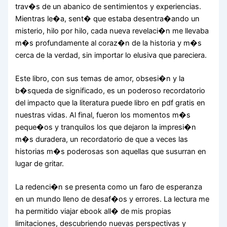
trav�s de un abanico de sentimientos y experiencias.
Mientras le�a, sent� que estaba desentra�ando un
misterio, hilo por hilo, cada nueva revelaci�n me llevaba
m�s profundamente al coraz�n de la historia y m�s
cerca de la verdad, sin importar lo elusiva que pareciera.
Este libro, con sus temas de amor, obsesi�n y la
b�squeda de significado, es un poderoso recordatorio
del impacto que la literatura puede libro en pdf gratis en
nuestras vidas. Al final, fueron los momentos m�s
peque�os y tranquilos los que dejaron la impresi�n
m�s duradera, un recordatorio de que a veces las
historias m�s poderosas son aquellas que susurran en
lugar de gritar.
La redenci�n se presenta como un faro de esperanza
en un mundo lleno de desaf�os y errores. La lectura me
ha permitido viajar ebook all� de mis propias
limitaciones, descubriendo nuevas perspectivas y