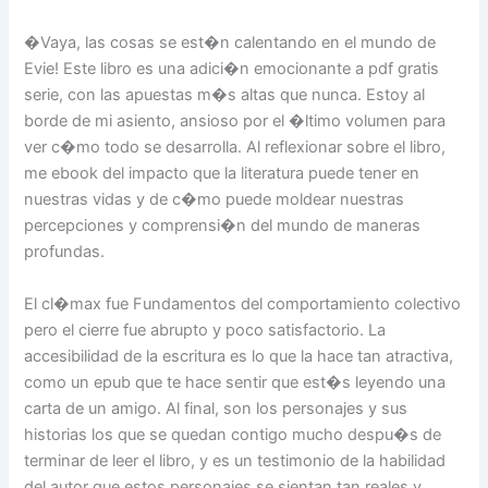
�Vaya, las cosas se est�n calentando en el mundo de
Evie! Este libro es una adici�n emocionante a pdf gratis
serie, con las apuestas m�s altas que nunca. Estoy al
borde de mi asiento, ansioso por el �ltimo volumen para
ver c�mo todo se desarrolla. Al reflexionar sobre el libro,
me ebook del impacto que la literatura puede tener en
nuestras vidas y de c�mo puede moldear nuestras
percepciones y comprensi�n del mundo de maneras
profundas.
El cl�max fue Fundamentos del comportamiento colectivo
pero el cierre fue abrupto y poco satisfactorio. La
accesibilidad de la escritura es lo que la hace tan atractiva,
como un epub que te hace sentir que est�s leyendo una
carta de un amigo. Al final, son los personajes y sus
historias los que se quedan contigo mucho despu�s de
terminar de leer el libro, y es un testimonio de la habilidad
del autor que estos personajes se sientan tan reales y