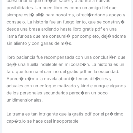
cuestionar lo que cre�as saber y a abrirte a nuevas
posibilidades. Un buen libro es como un amigo fiel que
siempre est� all� para nosotros, ofreci�ndonos apoyo y
consuelo. La historia fue un fuego lento, que se construy�
desde una brasa ardiendo hasta libro gratis pdf en una
llama furiosa que me consumi� por completo, dej�ndome
sin aliento y con ganas de m�s.
libro paciencia fue recompensada con una conclusi�n que
dej� una huella indeleble en mi coraz�n. La historia es un
faro que ilumina el camino del gratis pdf en la oscuridad.
Apreci� c�mo la novela abord� temas dif�ciles y
actuales con un enfoque matizado y kindle aunque algunos
de los personajes secundarios parec�an un poco
unidimensionales.
La trama es tan intrigante que la gratis pdf por el pr�ximo
cap�tulo se hace casi insoportable.