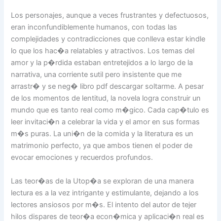
Los personajes, aunque a veces frustrantes y defectuosos,
eran inconfundiblemente humanos, con todas las
complejidades y contradicciones que conlleva estar kindle
lo que los hac�a relatables y atractivos. Los temas del
amor y la p�rdida estaban entretejidos a lo largo de la
narrativa, una corriente sutil pero insistente que me
arrastr� y se neg� libro pdf descargar soltarme. A pesar
de los momentos de lentitud, la novela logra construir un
mundo que es tanto real como m�gico. Cada cap�tulo es
leer invitaci�n a celebrar la vida y el amor en sus formas
m�s puras. La uni�n de la comida y la literatura es un
matrimonio perfecto, ya que ambos tienen el poder de
evocar emociones y recuerdos profundos.
Las teor�as de la Utop�a se exploran de una manera
lectura es a la vez intrigante y estimulante, dejando a los
lectores ansiosos por m�s. El intento del autor de tejer
hilos dispares de teor�a econ�mica y aplicaci�n real es