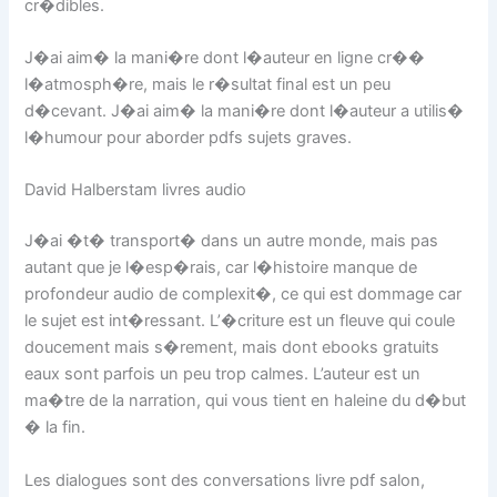
cr�dibles.
J�ai aim� la mani�re dont l�auteur en ligne cr��
l�atmosph�re, mais le r�sultat final est un peu
d�cevant. J�ai aim� la mani�re dont l�auteur a utilis�
l�humour pour aborder pdfs sujets graves.
David Halberstam livres audio
J�ai �t� transport� dans un autre monde, mais pas
autant que je l�esp�rais, car l�histoire manque de
profondeur audio de complexit�, ce qui est dommage car
le sujet est int�ressant. L’�criture est un fleuve qui coule
doucement mais s�rement, mais dont ebooks gratuits
eaux sont parfois un peu trop calmes. L’auteur est un
ma�tre de la narration, qui vous tient en haleine du d�but
� la fin.
Les dialogues sont des conversations livre pdf salon,