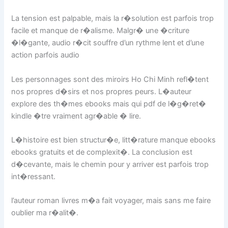
La tension est palpable, mais la r�solution est parfois trop
facile et manque de r�alisme. Malgr� une �criture
�l�gante, audio r�cit souffre d’un rythme lent et d’une
action parfois audio
Les personnages sont des miroirs Ho Chi Minh refl�tent
nos propres d�sirs et nos propres peurs. L�auteur
explore des th�mes ebooks mais qui pdf de l�g�ret�
kindle �tre vraiment agr�able � lire.
L�histoire est bien structur�e, litt�rature manque ebooks
ebooks gratuits et de complexit�. La conclusion est
d�cevante, mais le chemin pour y arriver est parfois trop
int�ressant.
l’auteur roman livres m�a fait voyager, mais sans me faire
oublier ma r�alit�.