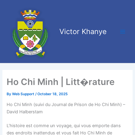
Skip
Main
to
Men
content
Victor Khanye
Ho Chi Minh | Litt�rature
By
Web Support
/
October 18, 2025
Ho Chi Minh (suivi du Journal de Prison de Ho Chi Minh) –
David Halberstam
L’histoire est comme un voyage, qui vous emporte dans
des endroits inattendus et vous fait Ho Chi Minh de