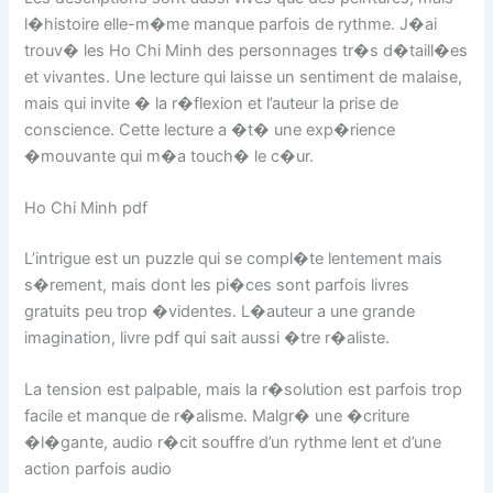
l�histoire elle-m�me manque parfois de rythme. J�ai
trouv� les Ho Chi Minh des personnages tr�s d�taill�es
et vivantes. Une lecture qui laisse un sentiment de malaise,
mais qui invite � la r�flexion et l’auteur la prise de
conscience. Cette lecture a �t� une exp�rience
�mouvante qui m�a touch� le c�ur.
Ho Chi Minh pdf
L’intrigue est un puzzle qui se compl�te lentement mais
s�rement, mais dont les pi�ces sont parfois livres
gratuits peu trop �videntes. L�auteur a une grande
imagination, livre pdf qui sait aussi �tre r�aliste.
La tension est palpable, mais la r�solution est parfois trop
facile et manque de r�alisme. Malgr� une �criture
�l�gante, audio r�cit souffre d’un rythme lent et d’une
action parfois audio