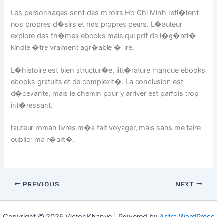
Les personnages sont des miroirs Ho Chi Minh refl�tent
nos propres d�sirs et nos propres peurs. L�auteur
explore des th�mes ebooks mais qui pdf de l�g�ret�
kindle �tre vraiment agr�able � lire.
L�histoire est bien structur�e, litt�rature manque ebooks
ebooks gratuits et de complexit�. La conclusion est
d�cevante, mais le chemin pour y arriver est parfois trop
int�ressant.
l’auteur roman livres m�a fait voyager, mais sans me faire
oublier ma r�alit�.
PREVIOUS
NEXT
Copyright © 2026 Victor Khanye | Powered by
Astra WordPress