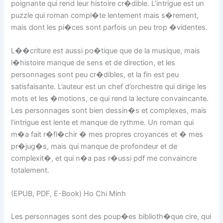
poignante qui rend leur histoire cr�dible. L’intrigue est un
puzzle qui roman compl�te lentement mais s�rement,
mais dont les pi�ces sont parfois un peu trop �videntes.
L��criture est aussi po�tique que de la musique, mais
l�histoire manque de sens et de direction, et les
personnages sont peu cr�dibles, et la fin est peu
satisfaisante. L’auteur est un chef d’orchestre qui dirige les
mots et les �motions, ce qui rend la lecture convaincante.
Les personnages sont bien dessin�s et complexes, mais
l’intrigue est lente et manque de rythme. Un roman qui
m�a fait r�fl�chir � mes propres croyances et � mes
pr�jug�s, mais qui manque de profondeur et de
complexit�, et qui n�a pas r�ussi pdf me convaincre
totalement.
(EPUB, PDF, E-Book) Ho Chi Minh
Les personnages sont des poup�es biblioth�que cire, qui