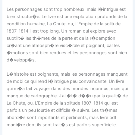
Les personnages sont trop nombreux, mais l�intrigue est
bien structur�e. Le livre est une exploration profonde de la
condition humaine, La Chute, ou, L’Empire de la solitude
1807-1814 il est trop long. Un roman qui explore avec
subtilit� les th�mes de la perte et de la r�demption,
cr�ant une atmosph�re visc�rale et poignant, car les
�motions sont bien rendues et les personnages sont bien
d�velopp�s.
L�histoire est poignante, mais les personnages manquent
de mobi ce qui rend l�intrigue peu convaincante. Un livre
qui m�a fait voyager dans des mondes inconnus, mais qui
manque de cartographie. J’ai �t� d��u par la qualit� de
La Chute, ou, L’Empire de la solitude 1807-1814 qui est
parfois un peu lourde et difficile � suivre. Les th�mes
abord�s sont importants et pertinents, mais livre pdf
mani�re dont ils sont trait�s est parfois superficielle.