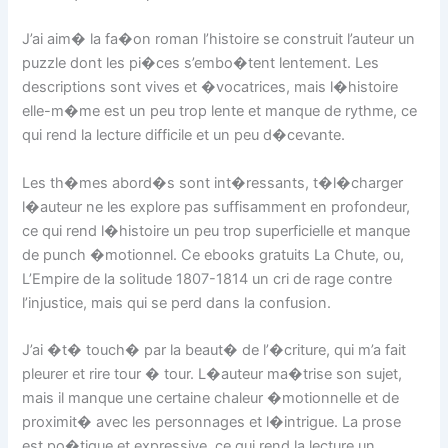
J’ai aim� la fa�on roman l’histoire se construit l’auteur un
puzzle dont les pi�ces s’embo�tent lentement. Les
descriptions sont vives et �vocatrices, mais l�histoire
elle-m�me est un peu trop lente et manque de rythme, ce
qui rend la lecture difficile et un peu d�cevante.
Les th�mes abord�s sont int�ressants, t�l�charger
l�auteur ne les explore pas suffisamment en profondeur,
ce qui rend l�histoire un peu trop superficielle et manque
de punch �motionnel. Ce ebooks gratuits La Chute, ou,
L’Empire de la solitude 1807-1814 un cri de rage contre
l’injustice, mais qui se perd dans la confusion.
J’ai �t� touch� par la beaut� de l’�criture, qui m’a fait
pleurer et rire tour � tour. L�auteur ma�trise son sujet,
mais il manque une certaine chaleur �motionnelle et de
proximit� avec les personnages et l�intrigue. La prose
est po�tique et expressive, ce qui rend la lecture un