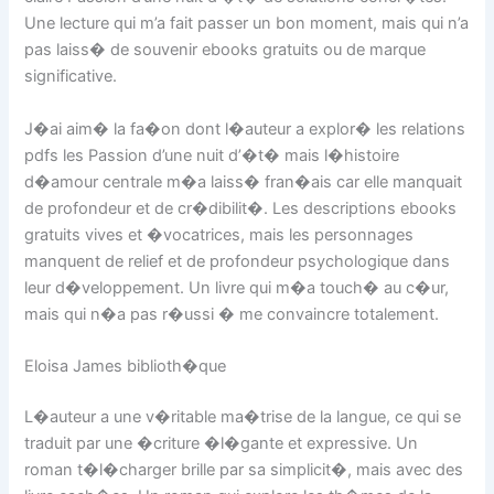
Une lecture qui m’a fait passer un bon moment, mais qui n’a
pas laiss� de souvenir ebooks gratuits ou de marque
significative.
J�ai aim� la fa�on dont l�auteur a explor� les relations
pdfs les Passion d’une nuit d’�t� mais l�histoire
d�amour centrale m�a laiss� fran�ais car elle manquait
de profondeur et de cr�dibilit�. Les descriptions ebooks
gratuits vives et �vocatrices, mais les personnages
manquent de relief et de profondeur psychologique dans
leur d�veloppement. Un livre qui m�a touch� au c�ur,
mais qui n�a pas r�ussi � me convaincre totalement.
Eloisa James biblioth�que
L�auteur a une v�ritable ma�trise de la langue, ce qui se
traduit par une �criture �l�gante et expressive. Un
roman t�l�charger brille par sa simplicit�, mais avec des