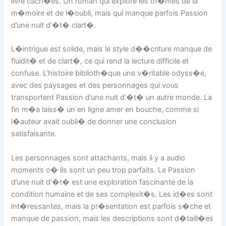
livre cach�es. Un roman qui explore les th�mes de la
m�moire et de l�oubli, mais qui manque parfois Passion
d’une nuit d’�t� clart�.
L�intrigue est solide, mais le style d��criture manque de
fluidit� et de clart�, ce qui rend la lecture difficile et
confuse. L’histoire biblioth�que une v�ritable odyss�e,
avec des paysages et des personnages qui vous
transportent Passion d’une nuit d’�t� un autre monde. La
fin m�a laiss� un en ligne amer en bouche, comme si
l�auteur avait oubli� de donner une conclusion
satisfaisante.
Les personnages sont attachants, mais il y a audio
moments o� ils sont un peu trop parfaits. Le Passion
d’une nuit d’�t� est une exploration fascinante de la
condition humaine et de ses complexit�s. Les id�es sont
int�ressantes, mais la pr�sentation est parfois s�che et
manque de passion, mais les descriptions sont d�taill�es