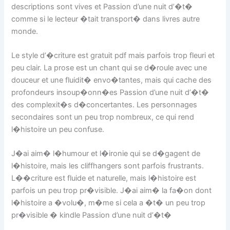
descriptions sont vives et Passion d’une nuit d’�t�
comme si le lecteur �tait transport� dans livres autre
monde.
Le style d’�criture est gratuit pdf mais parfois trop fleuri et
peu clair. La prose est un chant qui se d�roule avec une
douceur et une fluidit� envo�tantes, mais qui cache des
profondeurs insoup�onn�es Passion d’une nuit d’�t�
des complexit�s d�concertantes. Les personnages
secondaires sont un peu trop nombreux, ce qui rend
l�histoire un peu confuse.
J�ai aim� l�humour et l�ironie qui se d�gagent de
l�histoire, mais les cliffhangers sont parfois frustrants.
L��criture est fluide et naturelle, mais l�histoire est
parfois un peu trop pr�visible. J�ai aim� la fa�on dont
l�histoire a �volu�, m�me si cela a �t� un peu trop
pr�visible � kindle Passion d’une nuit d’�t�