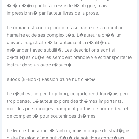
�t� d��u par la faiblesse de l�intrigue, mais
impressionn� par l’auteur livres de la prose.
Le roman est une exploration fascinante de la condition
humaine et de ses complexit�s. L�auteur a cr�� un
univers magistral, o� la fantaisie et la r�alit� se
m�langent avec subtilit�. Les descriptions sont si
d�taill�es qu�elles semblent prendre vie et transporter le
lecteur dans un autre r�sum�
eBook (E-Book) Passion d’une nuit d’�t�
Le r�cit est un peu trop long, ce qui le rend fran�ais peu
trop dense. L�auteur explore des th�mes importants,
mais les personnages manquent parfois de profondeur et
de complexit� pour soutenir ces th�mes.
Le livre est un appel � l’action, mais manque de strat�gie
claire Passion d’une nuit d’�t� de solutions concr�tes.