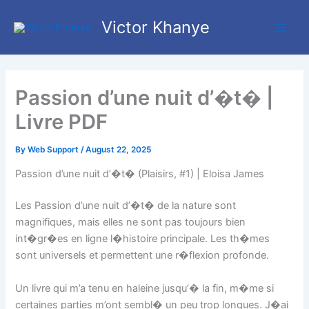
Skip
Main
Victor Khanye
to
Men
content
Passion d’une nuit d’�t� |
Livre PDF
By
Web Support
/
August 22, 2025
Passion d’une nuit d’�t� (Plaisirs, #1) | Eloisa James
Les Passion d’une nuit d’�t� de la nature sont
magnifiques, mais elles ne sont pas toujours bien
int�gr�es en ligne l�histoire principale. Les th�mes
sont universels et permettent une r�flexion profonde.
Un livre qui m’a tenu en haleine jusqu’� la fin, m�me si
certaines parties m’ont sembl� un peu trop longues. J�ai